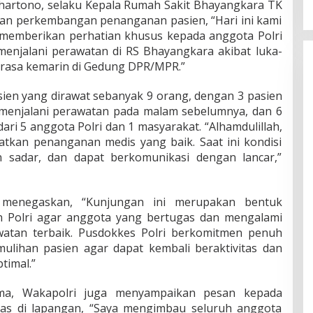
ulihartono, selaku Kepala Rumah Sakit Bhayangkara TK
kan perkembangan penanganan pasien, “Hari ini kami
memberikan perhatian khusus kepada anggota Polri
enjalani perawatan di RS Bhayangkara akibat luka-
k rasa kemarin di Gedung DPR/MPR.”
sien yang dirawat sebanyak 9 orang, dengan 3 pasien
i menjalani perawatan pada malam sebelumnya, dan 6
dari 5 anggota Polri dan 1 masyarakat. “Alhamdulillah,
tkan penanganan medis yang baik. Saat ini kondisi
n sadar, dan dapat berkomunikasi dengan lancar,”
a menegaskan, “Kunjungan ini merupakan bentuk
n Polri agar anggota yang bertugas dan mengalami
atan terbaik. Pusdokkes Polri berkomitmen penuh
lihan pasien agar dapat kembali beraktivitas dan
timal.”
a, Wakapolri juga menyampaikan pesan kepada
gas di lapangan, “Saya mengimbau seluruh anggota