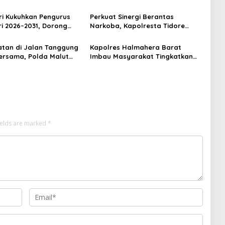
i Kukuhkan Pengurus
Perkuat Sinergi Berantas
ri 2026–2031, Dorong
Narkoba, Kapolresta Tidore
ul dan Berdaya Saing
Terima Kunjungan Silaturahmi
Kepala BNN Provinsi Maluku
tan di Jalan Tanggung
Kapolres Halmahera Barat
Utara
rsama, Polda Malut
Imbau Masyarakat Tingkatkan
n Edukasi Cegah
Kewaspadaan Cegah Kebakaran
an Lalu Lintas
ields are marked
*