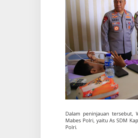
k
a
r
a
P
u
s
d
o
k
k
e
s
P
o
l
r
i
Dalam peninjauan tersebut, 
Mabes Polri, yaitu As SDM Kap
Polri.