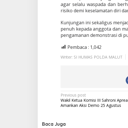
agar selalu waspada dan berh
risiko demi keselamatan diri da
Kunjungan ini sekaligus menja
penuh kepada anggota dan ma
pengamanan demonstrasi di pu
Pembaca :
1,042
Writer: SI HUMAS POLDA MALUT
P
Previous post
Wakil Ketua Komisi III Sahroni Aprea
o
Amankan Aksi Demo 25 Agustus
s
t
Baca Juga