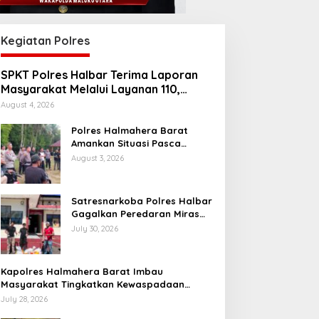
Kegiatan Polres
SPKT Polres Halbar Terima Laporan
Masyarakat Melalui Layanan 110,
Wujud Pelayanan Presisi 24 Jam
August 4, 2026
Polres Halmahera Barat
Amankan Situasi Pasca
Tarkam Di Tiga Desa, Mediasi
August 3, 2026
Terus Dilakukan
Satresnarkoba Polres Halbar
Gagalkan Peredaran Miras
Cap Tikus, Sita Ratusan
July 30, 2026
Kantong Barang Bukti
Kapolres Halmahera Barat Imbau
Masyarakat Tingkatkan Kewaspadaan
Cegah Kebakaran
July 28, 2026