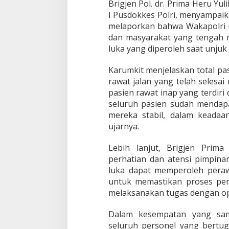
Brigjen Pol. dr. Prima Heru Y
I Pusdokkes Polri, menyampai
melaporkan bahwa Wakapolri 
dan masyarakat yang tengah m
luka yang diperoleh saat unju
Karumkit menjelaskan total pa
rawat jalan yang telah selesa
pasien rawat inap yang terdiri 
seluruh pasien sudah mendapa
mereka stabil, dalam keadaa
ujarnya.
Lebih lanjut, Brigjen Prim
perhatian dan atensi pimpina
luka dapat memperoleh peraw
untuk memastikan proses pemu
melaksanakan tugas dengan op
Dalam kesempatan yang sam
seluruh personel yang bertu