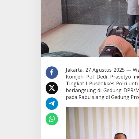
o
r
b
a
n
U
n
j
u
k
R
a
s
Jakarta, 27 Agustus 2025 — Wa
a
Komjen Pol Dedi Prasetyo m
d
Tingkat I Pusdokkes Polri unt
i
berlangsung di Gedung DPR/MP
R
pada Rabu siang di Gedung Pr
S
B
h
a
y
a
n
g