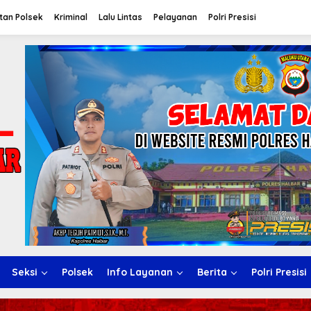
tan Polsek
Kriminal
Lalu Lintas
Pelayanan
Polri Presisi
Seksi
Polsek
Info Layanan
Berita
Polri Presisi