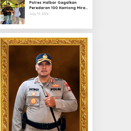
Polres Halbar Gagalkan
Peredaran 100 Kantong Miras
Cap Tikus, Diamankan dari
July 15, 2026
Perkebunan Desa Tosoa