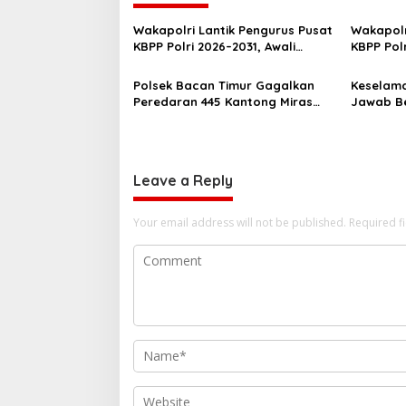
n
a
Wakapolri Lantik Pengurus Pusat
Wakapolr
v
KBPP Polri 2026–2031, Awali
KBPP Pol
Konsolidasi Organisasi Nasional
SDM Ungg
i
Polsek Bacan Timur Gagalkan
Keselama
g
Peredaran 445 Kantong Miras
Jawab Be
Cap Tikus Siap Edar
Gencarka
a
Kecelaka
t
i
Leave a Reply
o
Your email address will not be published.
n
Required f