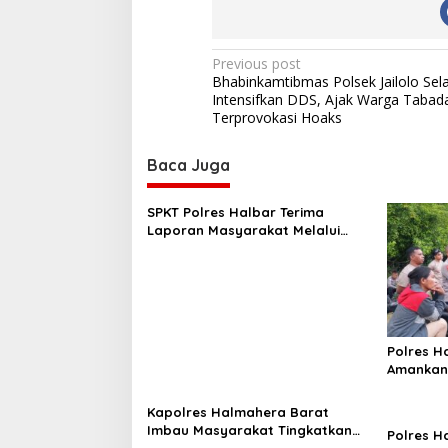
P
Previous post
Bhabinkamtibmas Polsek Jailolo Sel
o
Intensifkan DDS, Ajak Warga Tabad
s
Terprovokasi Hoaks
t
Baca Juga
n
a
SPKT Polres Halbar Terima
v
Laporan Masyarakat Melalui
Layanan 110, Wujud Pelayanan
i
Presisi 24 Jam
g
a
t
Polres H
i
Amankan 
Tiga Desa
o
Dilakuka
Kapolres Halmahera Barat
n
Imbau Masyarakat Tingkatkan
Polres H
Kewaspadaan Cegah Kebakaran