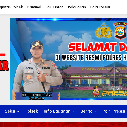
giatan Polsek
Kriminal
Lalu Lintas
Pelayanan
Polri Presisi
Seksi
Polsek
Info Layanan
Berita
Polri Presisi