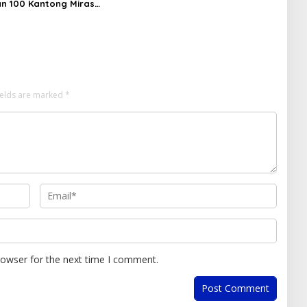
n 100 Kantong Miras
Profesional demi Sukseskan Asta
s, Diamankan dari
Cita
an Desa Tosoa
ields are marked
*
rowser for the next time I comment.