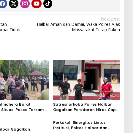
Next post
atan
Halbar Aman dan Damai, Waka Polres Ajak
amai Tidak
Masyarakat Tetap Rukun
almahera Barat
Satresnarkoba Polres Halbar
Situasi Pasca Tarkam Di
Gagalkan Peredaran Miras Cap
, Mediasi Terus
Tikus, Sita Ratusan Kantong
n
Barang Bukti
Perkokoh Sinergitas Lintas
Institusi, Polres Halbar dan
albar Gagalkan
Kejari Komitmen Tegakkan Hukum