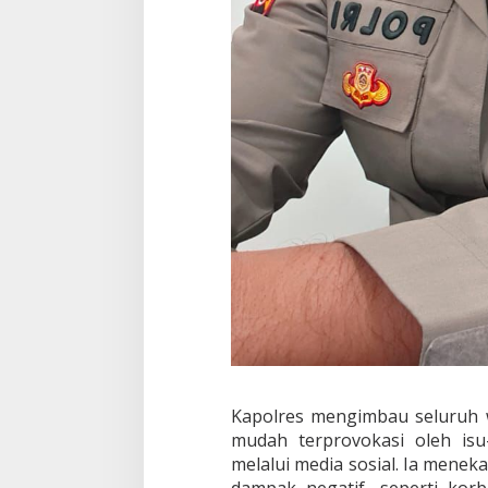
K
o
m
p
r
o
m
i
Kapolres mengimbau seluruh w
mudah terprovokasi oleh is
melalui media sosial. Ia men
dampak negatif, seperti korb