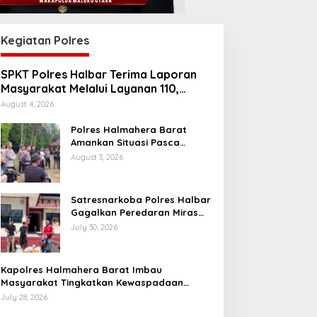
Kegiatan Polres
SPKT Polres Halbar Terima Laporan
Masyarakat Melalui Layanan 110,
Wujud Pelayanan Presisi 24 Jam
August 4, 2026
Polres Halmahera Barat
Amankan Situasi Pasca
Tarkam Di Tiga Desa, Mediasi
August 3, 2026
Terus Dilakukan
Satresnarkoba Polres Halbar
Gagalkan Peredaran Miras
Cap Tikus, Sita Ratusan
July 30, 2026
Kantong Barang Bukti
Kapolres Halmahera Barat Imbau
Masyarakat Tingkatkan Kewaspadaan
Cegah Kebakaran
July 28, 2026