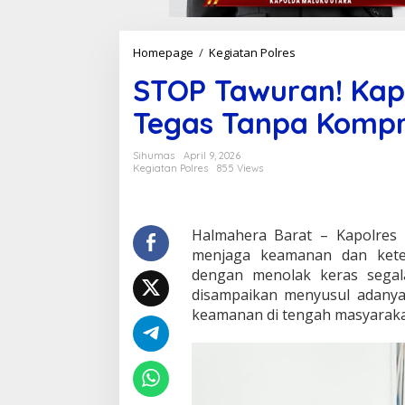
Homepage
/
Kegiatan Polres
S
T
STOP Tawuran! Kapo
O
P
Tegas Tanpa Komp
T
a
w
Sihumas
April 9, 2026
u
Kegiatan Polres
855 Views
r
a
n
!
Halmahera Barat – Kapolres
K
menjaga keamanan dan keter
a
dengan menolak keras segal
p
disampaikan menyusul adanya 
o
keamanan di tengah masyaraka
l
r
e
s
H
a