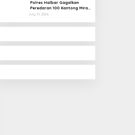
Polres Halbar Gagalkan
Peredaran 100 Kantong Miras
Cap Tikus, Diamankan dari
July 15, 2026
Perkebunan Desa Tosoa