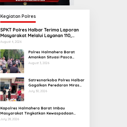
Kegiatan Polres
SPKT Polres Halbar Terima Laporan
Masyarakat Melalui Layanan 110,
Wujud Pelayanan Presisi 24 Jam
August 4, 2026
Polres Halmahera Barat
Amankan Situasi Pasca
Tarkam Di Tiga Desa, Mediasi
August 3, 2026
Terus Dilakukan
Satresnarkoba Polres Halbar
Gagalkan Peredaran Miras
Cap Tikus, Sita Ratusan
July 30, 2026
Kantong Barang Bukti
Kapolres Halmahera Barat Imbau
Masyarakat Tingkatkan Kewaspadaan
Cegah Kebakaran
July 28, 2026