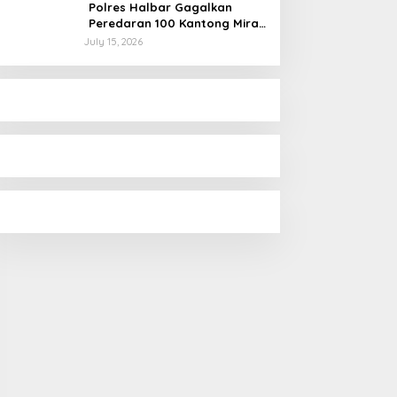
Polres Halbar Gagalkan
Peredaran 100 Kantong Miras
Cap Tikus, Diamankan dari
July 15, 2026
Perkebunan Desa Tosoa