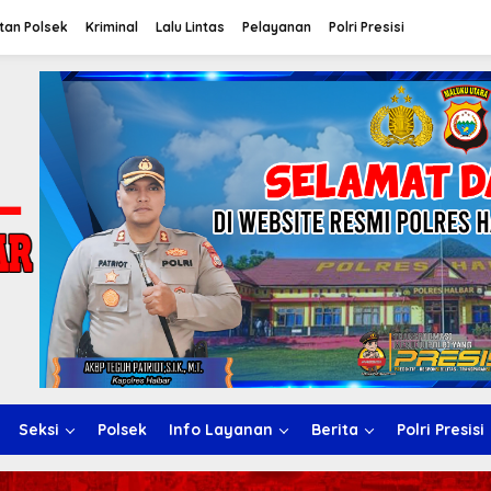
tan Polsek
Kriminal
Lalu Lintas
Pelayanan
Polri Presisi
Seksi
Polsek
Info Layanan
Berita
Polri Presisi