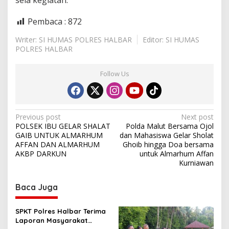
sela kegiatan.
a
l
Pembaca :
872
i
s
Writer: SI HUMAS POLRES HALBAR
Editor: SI HUMAS
a
POLRES HALBAR
s
i
d
Follow Us
i
S
i
d
P
o
Previous post
Next post
d
POLSEK IBU GELAR SHALAT
Polda Malut Bersama Ojol
o
a
GAIB UNTUK ALMARHUM
dan Mahasiswa Gelar Sholat
d
s
AFFAN DAN ALMARHUM
Ghoib hingga Doa bersama
i
AKBP DARKUN
untuk Almarhum Affan
t
Kurniawan
n
Baca Juga
a
v
SPKT Polres Halbar Terima
i
Laporan Masyarakat