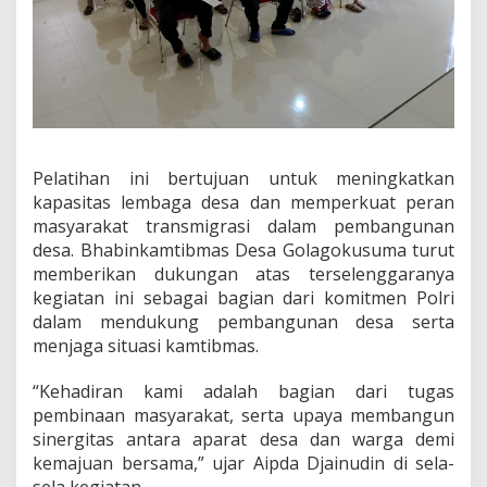
s
e
k
S
a
h
u
H
a
Pelatihan ini bertujuan untuk meningkatkan
d
kapasitas lembaga desa dan memperkuat peran
i
masyarakat transmigrasi dalam pembangunan
r
i
desa. Bhabinkamtibmas Desa Golagokusuma turut
K
memberikan dukungan atas terselenggaranya
e
kegiatan ini sebagai bagian dari komitmen Polri
g
dalam mendukung pembangunan desa serta
i
a
menjaga situasi kamtibmas.
t
a
“Kehadiran kami adalah bagian dari tugas
n
pembinaan masyarakat, serta upaya membangun
S
sinergitas antara aparat desa dan warga demi
o
s
kemajuan bersama,”
ujar Aipda Djainudin di sela-
i