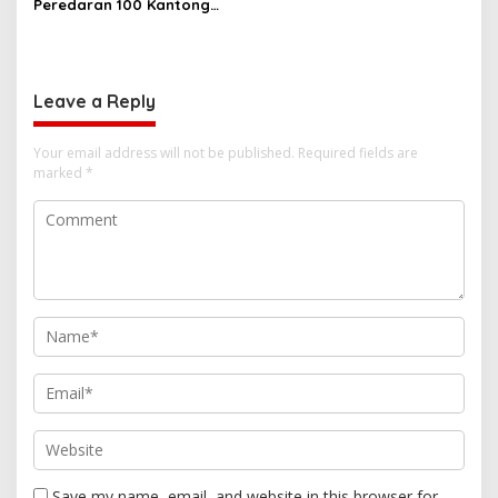
Peredaran 100 Kantong
Miras Cap Tikus, Diamankan
dari Perkebunan Desa
Tosoa
Leave a Reply
Your email address will not be published.
Required fields are
marked
*
Save my name, email, and website in this browser for