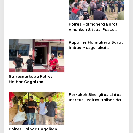
g
Melalui Layanan 110, Wujud
Pelayanan Presisi 24 Jam
a
t
Polres Halmahera Barat
i
Amankan Situasi Pasca
o
Tarkam Di Tiga Desa,
Mediasi Terus Dilakukan
n
Kapolres Halmahera Barat
Imbau Masyarakat
Tingkatkan Kewaspadaan
Cegah Kebakaran
Satresnarkoba Polres
Halbar Gagalkan
Peredaran Miras Cap Tikus,
Sita Ratusan Kantong
Perkokoh Sinergitas Lintas
Barang Bukti
Institusi, Polres Halbar dan
Kejari Komitmen Tegakkan
Hukum Profesional demi
Sukseskan Asta Cita
Polres Halbar Gagalkan