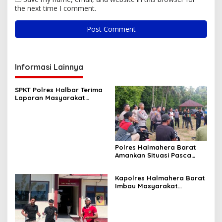
the next time I comment.
Informasi Lainnya
SPKT Polres Halbar Terima
Laporan Masyarakat
Melalui Layanan 110, Wujud
Pelayanan Presisi 24 Jam
Polres Halmahera Barat
Amankan Situasi Pasca
Tarkam Di Tiga Desa,
Mediasi Terus Dilakukan
Kapolres Halmahera Barat
Imbau Masyarakat
Tingkatkan Kewaspadaan
Cegah Kebakaran