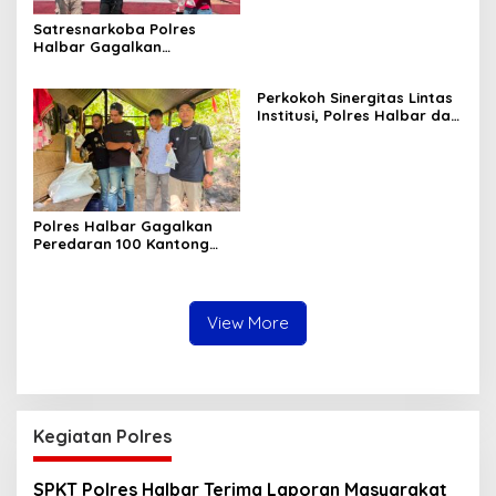
Satresnarkoba Polres
Halbar Gagalkan
Peredaran Miras Cap Tikus,
Sita Ratusan Kantong
Perkokoh Sinergitas Lintas
Barang Bukti
Institusi, Polres Halbar dan
Kejari Komitmen Tegakkan
Hukum Profesional demi
Sukseskan Asta Cita
Polres Halbar Gagalkan
Peredaran 100 Kantong
Miras Cap Tikus, Diamankan
dari Perkebunan Desa
Tosoa
View More
Kegiatan Polres
SPKT Polres Halbar Terima Laporan Masyarakat