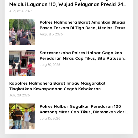
Melalui Layanan 110, Wujud Pelayanan Presisi 24
Jam
August 4, 2026
Polres Halmahera Barat Amankan Situasi
Pasca Tarkam Di Tiga Desa, Mediasi Terus
Dilakukan
August 3, 2026
Satresnarkoba Polres Halbar Gagalkan
Peredaran Miras Cap Tikus, Sita Ratusan
Kantong Barang Bukti
July 30, 2026
Kapolres Halmahera Barat Imbau Masyarakat
Tingkatkan Kewaspadaan Cegah Kebakaran
July 28, 2026
Polres Halbar Gagalkan Peredaran 100
Kantong Miras Cap Tikus, Diamankan dari
Perkebunan Desa Tosoa
July 15, 2026