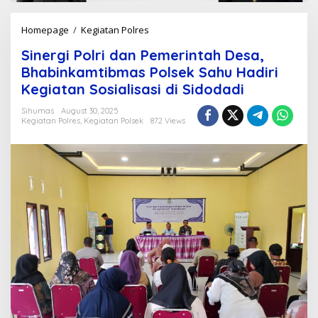
Homepage
/
Kegiatan Polres
S
i
Sinergi Polri dan Pemerintah Desa,
n
e
Bhabinkamtibmas Polsek Sahu Hadiri
r
Kegiatan Sosialisasi di Sidodadi
g
i
Sihumas
August 30, 2025
P
Kegiatan Polres
,
Kegiatan Polsek
872 Views
o
l
r
i
d
a
n
P
e
m
e
r
i
n
t