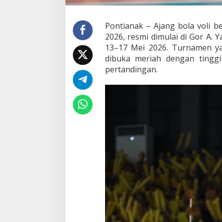
2
0
2
Pontianak – Ajang bola voli b
6
2026, resmi dimulai di Gor A. 
P
13–17 Mei 2026. Turnamen yang
o
dibuka meriah dengan tingg
n
t
pertandingan.
i
a
n
a
k