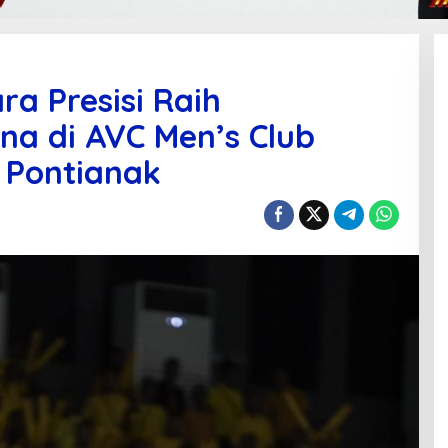
a Presisi Raih
a di AVC Men’s Club
 Pontianak