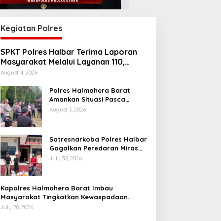
Kegiatan Polres
SPKT Polres Halbar Terima Laporan
Masyarakat Melalui Layanan 110,
Wujud Pelayanan Presisi 24 Jam
August 4, 2026
Polres Halmahera Barat
Amankan Situasi Pasca
Tarkam Di Tiga Desa, Mediasi
August 3, 2026
Terus Dilakukan
Satresnarkoba Polres Halbar
Gagalkan Peredaran Miras
Cap Tikus, Sita Ratusan
July 30, 2026
Kantong Barang Bukti
Kapolres Halmahera Barat Imbau
Masyarakat Tingkatkan Kewaspadaan
Cegah Kebakaran
July 28, 2026