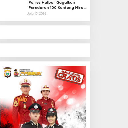
Polres Halbar Gagalkan
Peredaran 100 Kantong Miras
Cap Tikus, Diamankan dari
July 15, 2026
Perkebunan Desa Tosoa