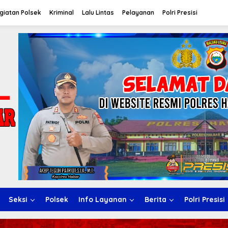
giatan Polsek
Kriminal
Lalu Lintas
Pelayanan
Polri Presisi
Seksi
Polsek
Info Layanan
Berita
Polri Presisi