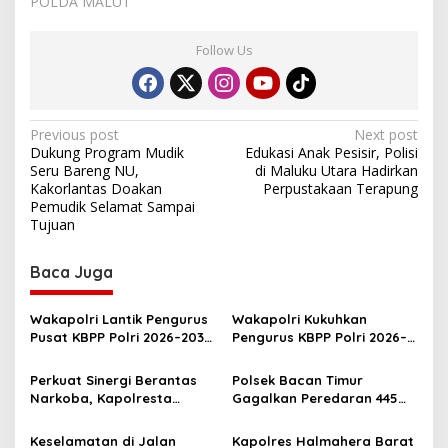
POLDA MALUT
Follow Us
P
Previous post
Next post
Dukung Program Mudik
Edukasi Anak Pesisir, Polisi
o
Seru Bareng NU,
di Maluku Utara Hadirkan
s
Kakorlantas Doakan
Perpustakaan Terapung
Pemudik Selamat Sampai
t
Tujuan
n
Baca Juga
a
v
Wakapolri Lantik Pengurus
Wakapolri Kukuhkan
i
Pusat KBPP Polri 2026–2031,
Pengurus KBPP Polri 2026–
g
Awali Konsolidasi
2031, Dorong SDM Unggul
Organisasi Nasional
dan Berdaya Saing
Perkuat Sinergi Berantas
Polsek Bacan Timur
a
Narkoba, Kapolresta
Gagalkan Peredaran 445
t
Tidore Terima Kunjungan
Kantong Miras Cap Tikus
Silaturahmi Kepala BNN
Siap Edar
i
Keselamatan di Jalan
Kapolres Halmahera Barat