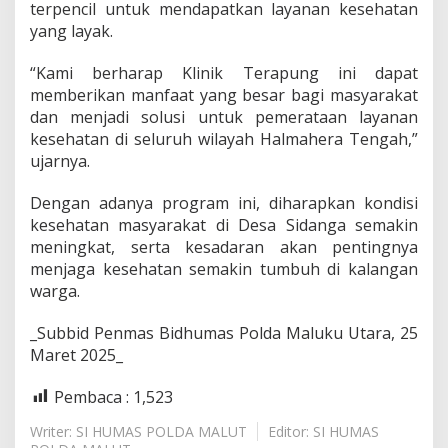
terpencil untuk mendapatkan layanan kesehatan
a
yang layak.
n
g
a
“Kami berharap Klinik Terapung ini dapat
memberikan manfaat yang besar bagi masyarakat
dan menjadi solusi untuk pemerataan layanan
kesehatan di seluruh wilayah Halmahera Tengah,”
ujarnya.
Dengan adanya program ini, diharapkan kondisi
kesehatan masyarakat di Desa Sidanga semakin
meningkat, serta kesadaran akan pentingnya
menjaga kesehatan semakin tumbuh di kalangan
warga.
_Subbid Penmas Bidhumas Polda Maluku Utara, 25
Maret 2025_
Pembaca :
1,523
Writer: SI HUMAS POLDA MALUT
Editor: SI HUMAS