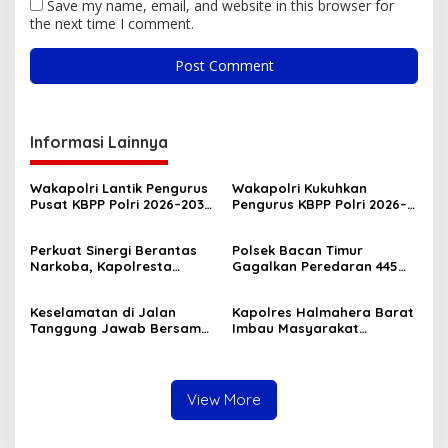
Save my name, email, and website in this browser for
the next time I comment.
Informasi Lainnya
Wakapolri Lantik Pengurus
Wakapolri Kukuhkan
Pusat KBPP Polri 2026–2031,
Pengurus KBPP Polri 2026–
Awali Konsolidasi
2031, Dorong SDM Unggul
Organisasi Nasional
dan Berdaya Saing
Perkuat Sinergi Berantas
Polsek Bacan Timur
Narkoba, Kapolresta
Gagalkan Peredaran 445
Tidore Terima Kunjungan
Kantong Miras Cap Tikus
Silaturahmi Kepala BNN
Siap Edar
Keselamatan di Jalan
Kapolres Halmahera Barat
Provinsi Maluku Utara
Tanggung Jawab Bersama,
Imbau Masyarakat
Polda Malut Gencarkan
Tingkatkan Kewaspadaan
Edukasi Cegah Kecelakaan
Cegah Kebakaran
Lalu Lintas
View More