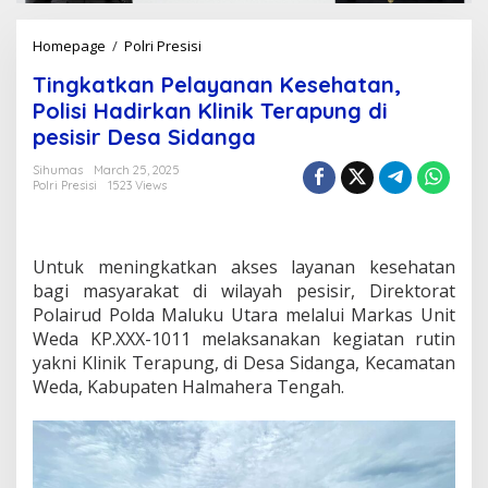
Homepage
/
Polri Presisi
T
i
Tingkatkan Pelayanan Kesehatan,
n
g
Polisi Hadirkan Klinik Terapung di
k
pesisir Desa Sidanga
a
t
Sihumas
March 25, 2025
k
Polri Presisi
1523 Views
a
n
P
e
Untuk meningkatkan akses layanan kesehatan
l
bagi masyarakat di wilayah pesisir, Direktorat
a
Polairud Polda Maluku Utara melalui Markas Unit
y
Weda KP.XXX-1011 melaksanakan kegiatan rutin
a
n
yakni Klinik Terapung, di Desa Sidanga, Kecamatan
a
Weda, Kabupaten Halmahera Tengah.
n
K
e
s
e