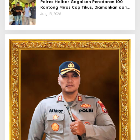
Polres Halbar Gagalkan Peredaran 100
Kantong Miras Cap Tikus, Diamankan dari
Perkebunan Desa Tosoa
July 15, 2026