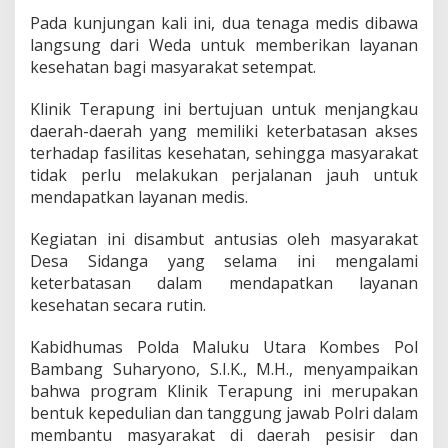
k
Pada kunjungan kali ini, dua tenaga medis dibawa
T
langsung dari Weda untuk memberikan layanan
e
r
kesehatan bagi masyarakat setempat.
a
p
Klinik Terapung ini bertujuan untuk menjangkau
u
daerah-daerah yang memiliki keterbatasan akses
n
terhadap fasilitas kesehatan, sehingga masyarakat
g
d
tidak perlu melakukan perjalanan jauh untuk
i
mendapatkan layanan medis.
p
e
Kegiatan ini disambut antusias oleh masyarakat
s
Desa Sidanga yang selama ini mengalami
i
s
keterbatasan dalam mendapatkan layanan
i
kesehatan secara rutin.
r
D
Kabidhumas Polda Maluku Utara Kombes Pol
e
Bambang Suharyono, S.I.K., M.H., menyampaikan
s
a
bahwa program Klinik Terapung ini merupakan
S
bentuk kepedulian dan tanggung jawab Polri dalam
i
membantu masyarakat di daerah pesisir dan
d