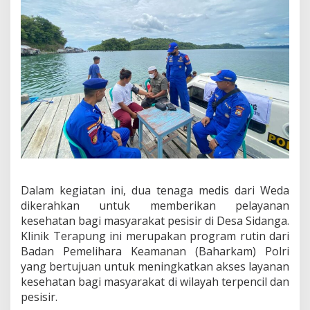
h
a
t
a
n
,
P
o
l
i
s
i
H
a
d
Dalam kegiatan ini, dua tenaga medis dari Weda
i
dikerahkan untuk memberikan pelayanan
r
k
kesehatan bagi masyarakat pesisir di Desa Sidanga.
a
Klinik Terapung ini merupakan program rutin dari
n
Badan Pemelihara Keamanan (Baharkam) Polri
K
yang bertujuan untuk meningkatkan akses layanan
l
i
kesehatan bagi masyarakat di wilayah terpencil dan
n
pesisir.
i