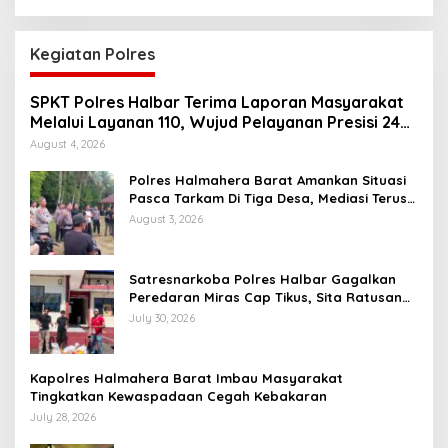
Kegiatan Polres
SPKT Polres Halbar Terima Laporan Masyarakat
Melalui Layanan 110, Wujud Pelayanan Presisi 24
Jam
August 4, 2026
Polres Halmahera Barat Amankan Situasi
Pasca Tarkam Di Tiga Desa, Mediasi Terus
Dilakukan
August 3, 2026
Satresnarkoba Polres Halbar Gagalkan
Peredaran Miras Cap Tikus, Sita Ratusan
Kantong Barang Bukti
July 30, 2026
Kapolres Halmahera Barat Imbau Masyarakat
Tingkatkan Kewaspadaan Cegah Kebakaran
July 28, 2026