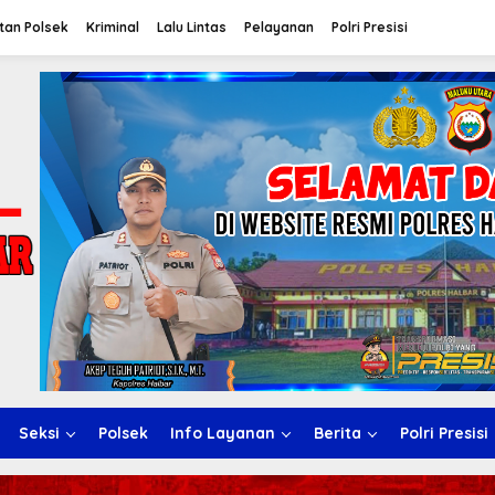
tan Polsek
Kriminal
Lalu Lintas
Pelayanan
Polri Presisi
Seksi
Polsek
Info Layanan
Berita
Polri Presisi