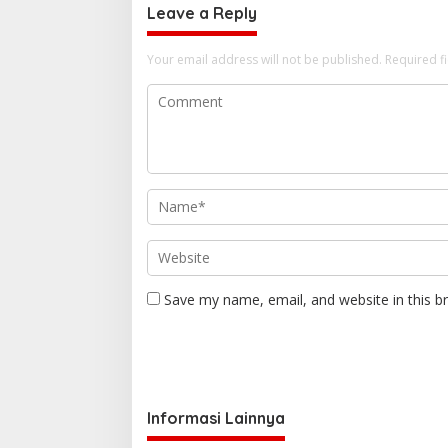
i
Leave a Reply
o
Your email address will not be published.
n
Required f
Save my name, email, and website in this b
Informasi Lainnya