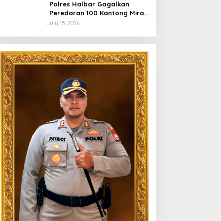
Polres Halbar Gagalkan
Peredaran 100 Kantong Miras
Cap Tikus, Diamankan dari
July 15, 2026
Perkebunan Desa Tosoa