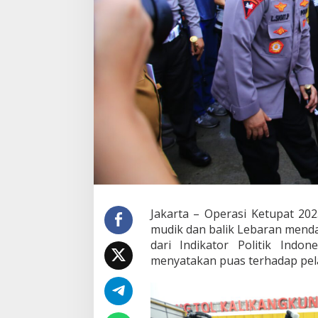
a
s
y
a
r
a
k
a
t
P
u
a
s
,
O
p
e
Jakarta – Operasi Ketupat 20
r
mudik dan balik Lebaran menda
a
dari Indikator Politik Ind
s
menyatakan puas terhadap pel
i
K
e
t
u