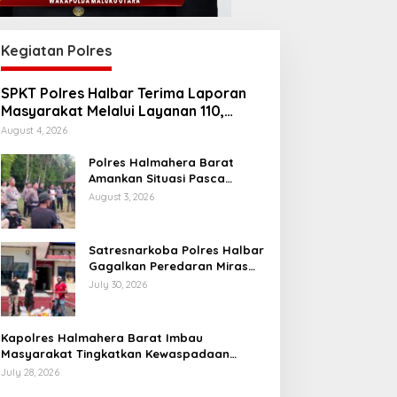
Kegiatan Polres
SPKT Polres Halbar Terima Laporan
Masyarakat Melalui Layanan 110,
Wujud Pelayanan Presisi 24 Jam
August 4, 2026
Polres Halmahera Barat
Amankan Situasi Pasca
Tarkam Di Tiga Desa, Mediasi
August 3, 2026
Terus Dilakukan
Satresnarkoba Polres Halbar
Gagalkan Peredaran Miras
Cap Tikus, Sita Ratusan
July 30, 2026
Kantong Barang Bukti
Kapolres Halmahera Barat Imbau
Masyarakat Tingkatkan Kewaspadaan
Cegah Kebakaran
July 28, 2026