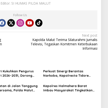
Editor: SI HUMAS PILDA MALUT
Follow Us
Next post
g
Kapolda Malut Terima Silaturahmi Jurnalis
an
Televisi, Tegaskan Komitmen Keterbukaan
Informasi
i Kukuhkan Pengurus
Perkuat Sinergi Berantas
ri 2026–2031, Dorong
Narkoba, Kapolresta Tidore
ul dan Berdaya Saing
Terima Kunjungan Silaturahmi
Kepala BNN Provinsi Maluku
tan di Jalan Tanggung
Kapolres Halmahera Barat
Utara
rsama, Polda Malut
Imbau Masyarakat Tingkatkan
n Edukasi Cegah
Kewaspadaan Cegah Kebakaran
an Lalu Lintas