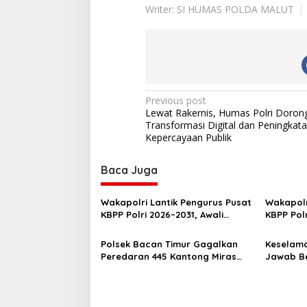
Writer: SI HUMAS POLDA MALUT
P
Previous post
Lewat Rakernis, Humas Polri Doron
o
Transformasi Digital dan Peningkat
s
Kepercayaan Publik
t
Baca Juga
n
a
Wakapolri Lantik Pengurus Pusat
Wakapolr
v
KBPP Polri 2026–2031, Awali
KBPP Pol
Konsolidasi Organisasi Nasional
SDM Ungg
i
Polsek Bacan Timur Gagalkan
Keselama
g
Peredaran 445 Kantong Miras
Jawab Be
Cap Tikus Siap Edar
Gencarka
a
Kecelaka
t