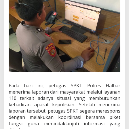
C
e
p
a
t
L
a
p
o
r
a
n
M
a
s
y
Pada hari ini, petugas SPKT Polres Halbar
a
r
menerima laporan dari masyarakat melalui layanan
a
110 terkait adanya situasi yang membutuhkan
k
kehadiran aparat kepolisian. Setelah menerima
a
laporan tersebut, petugas SPKT segera merespons
t
M
dengan melakukan koordinasi bersama piket
e
fungsi guna menindaklanjuti informasi yang
l