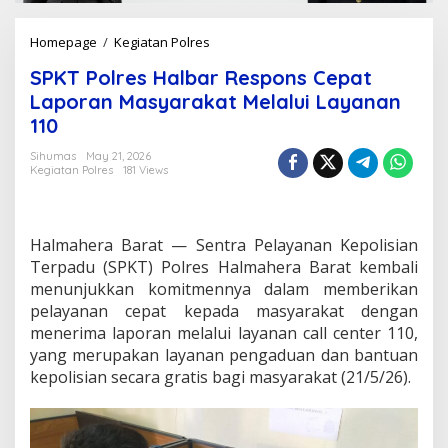
Homepage
/
Kegiatan Polres
S
P
SPKT Polres Halbar Respons Cepat
K
T
Laporan Masyarakat Melalui Layanan
P
110
o
l
Sihumas
May 21, 2026
r
Kegiatan Polres
181 Views
e
s
H
a
Halmahera Barat — Sentra Pelayanan Kepolisian
l
Terpadu (SPKT) Polres Halmahera Barat kembali
b
menunjukkan komitmennya dalam memberikan
a
pelayanan cepat kepada masyarakat dengan
r
R
menerima laporan melalui layanan call center 110,
e
yang merupakan layanan pengaduan dan bantuan
s
kepolisian secara gratis bagi masyarakat (21/5/26).
p
o
n
s