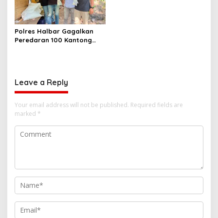
Hukum Profesional demi
Sukseskan Asta Cita
Polres Halbar Gagalkan
Peredaran 100 Kantong
Miras Cap Tikus, Diamankan
dari Perkebunan Desa
Tosoa
Leave a Reply
Your email address will not be published.
Required fields are
marked
*