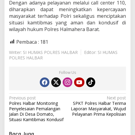
Dengan adanya pelayanan melalui call center 110,
diharapkan dapat meningkatkan kepercayaan
masyarakat terhadap Polri sekaligus menciptakan
situasi kamtibmas yang aman dan kondusif di
wilayah hukum Polres Halmahera Barat.
Pembaca :
181
Writer: SI HUMAS POLRES HALBAR
Editor: SI HUMAS
POLRES HALBAR
Follow Us
P
Previous post
Next post
Polres Halbar Monitoring
SPKT Polres Halbar Terima
o
Penyelesaian Pemalangan
Laporan Masyarakat, Wujud
s
Jalan Di Desa Domato,
Pelayanan Prima Kepolisian
Situasi Kamtibmas Kondusif
t
n
Baca Juga