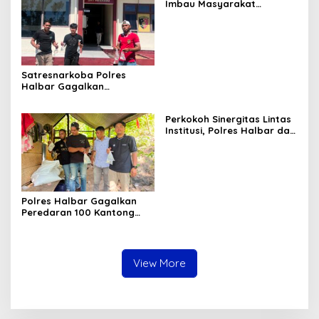
Imbau Masyarakat
Tingkatkan Kewaspadaan
Cegah Kebakaran
Satresnarkoba Polres
Halbar Gagalkan
Peredaran Miras Cap Tikus,
Sita Ratusan Kantong
Perkokoh Sinergitas Lintas
Barang Bukti
Institusi, Polres Halbar dan
Kejari Komitmen Tegakkan
Hukum Profesional demi
Sukseskan Asta Cita
Polres Halbar Gagalkan
Peredaran 100 Kantong
Miras Cap Tikus, Diamankan
dari Perkebunan Desa
Tosoa
View More