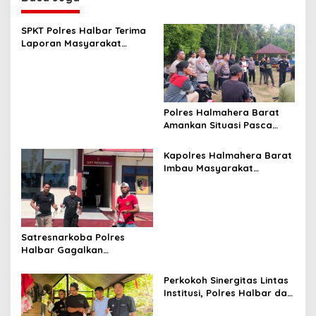
a
v
SPKT Polres Halbar Terima
Laporan Masyarakat
i
Melalui Layanan 110, Wujud
g
Pelayanan Presisi 24 Jam
a
t
Polres Halmahera Barat
Amankan Situasi Pasca
i
Tarkam Di Tiga Desa,
o
Mediasi Terus Dilakukan
Kapolres Halmahera Barat
n
Imbau Masyarakat
Tingkatkan Kewaspadaan
Cegah Kebakaran
Satresnarkoba Polres
Halbar Gagalkan
Peredaran Miras Cap Tikus,
Sita Ratusan Kantong
Perkokoh Sinergitas Lintas
Barang Bukti
Institusi, Polres Halbar dan
Kejari Komitmen Tegakkan