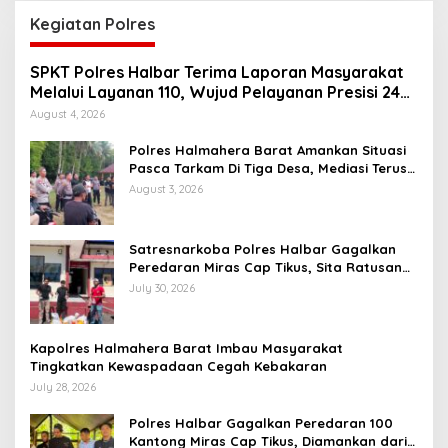
Kegiatan Polres
SPKT Polres Halbar Terima Laporan Masyarakat
Melalui Layanan 110, Wujud Pelayanan Presisi 24
Jam
August 4, 2026
Polres Halmahera Barat Amankan Situasi
Pasca Tarkam Di Tiga Desa, Mediasi Terus
Dilakukan
August 3, 2026
Satresnarkoba Polres Halbar Gagalkan
Peredaran Miras Cap Tikus, Sita Ratusan
Kantong Barang Bukti
July 30, 2026
Kapolres Halmahera Barat Imbau Masyarakat
Tingkatkan Kewaspadaan Cegah Kebakaran
July 28, 2026
Polres Halbar Gagalkan Peredaran 100
Kantong Miras Cap Tikus, Diamankan dari