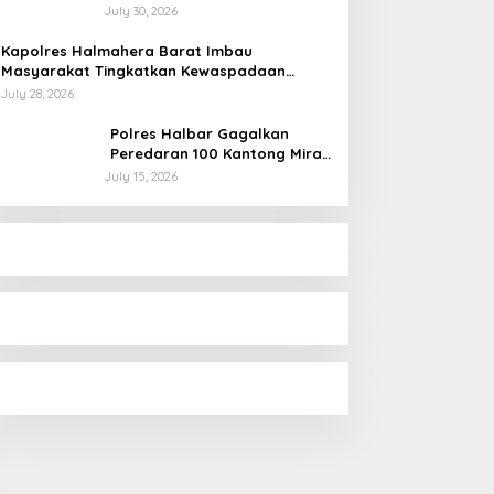
Cap Tikus, Sita Ratusan
July 30, 2026
Kantong Barang Bukti
Kapolres Halmahera Barat Imbau
Masyarakat Tingkatkan Kewaspadaan
Cegah Kebakaran
July 28, 2026
Polres Halbar Gagalkan
Peredaran 100 Kantong Miras
Cap Tikus, Diamankan dari
July 15, 2026
Perkebunan Desa Tosoa