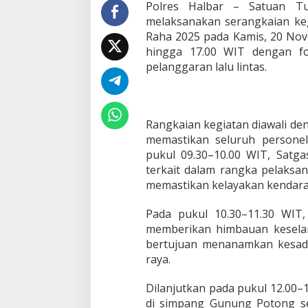
i
Polres Halbar – Satuan Tu
f
melaksanakan serangkaian ke
P
Raha 2025 pada Kamis, 20 Nov
o
hingga 17.00 WIT dengan f
l
pelanggaran lalu lintas.
r
e
s
H
a
Rangkaian kegiatan diawali de
l
memastikan seluruh personel
b
a
pukul 09.30–10.00 WIT, Satga
r
terkait dalam rangka pelaksa
G
memastikan kelayakan kendar
e
n
Pada pukul 10.30–11.30 WIT
c
a
memberikan himbauan keselama
r
bertujuan menanamkan kesadar
k
raya.
a
n
Dilanjutkan pada pukul 12.00–
E
d
di simpang Gunung Potong s