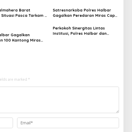
almahera Barat
Satresnarkoba Polres Halbar
Situasi Pasca Tarkam Di
Gagalkan Peredaran Miras Cap
, Mediasi Terus
Tikus, Sita Ratusan Kantong
n
Barang Bukti
Perkokoh Sinergitas Lintas
Institusi, Polres Halbar dan
albar Gagalkan
Kejari Komitmen Tegakkan Hukum
n 100 Kantong Miras
Profesional demi Sukseskan Asta
s, Diamankan dari
Cita
an Desa Tosoa
ields are marked
*