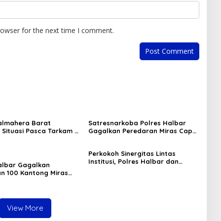
rowser for the next time I comment.
almahera Barat
Satresnarkoba Polres Halbar
Situasi Pasca Tarkam Di
Gagalkan Peredaran Miras Cap
, Mediasi Terus
Tikus, Sita Ratusan Kantong
n
Barang Bukti
Perkokoh Sinergitas Lintas
Institusi, Polres Halbar dan
albar Gagalkan
Kejari Komitmen Tegakkan Hukum
n 100 Kantong Miras
Profesional demi Sukseskan Asta
s, Diamankan dari
Cita
an Desa Tosoa
View More