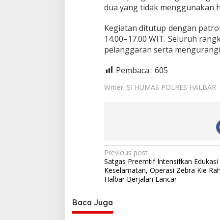
u
dua yang tidak menggunakan h
k
a
Kegiatan ditutup dengan patro
s
14.00–17.00 WIT. Seluruh rang
i
d
pelanggaran serta mengurangi 
a
n
Pembaca :
605
P
e
Writer: SI HUMAS POLRES HALBAR
n
g
a
w
a
s
a
P
Previous post
n
Satgas Preemtif Intensifkan Edukasi
d
o
Keselamatan, Operasi Zebra Kie Rah
a
s
Halbar Berjalan Lancar
l
a
t
m
Baca Juga
n
O
p