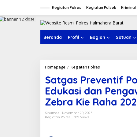
S
k
Kegiatan Polres
Kegiatan Polsek
Kriminal
i
p
close
t
o
c
Beranda
Profil
Bagian
Satuan
o
n
t
e
n
Homepage
/
Kegiatan Polres
S
t
a
Satgas Preventif P
t
g
Edukasi dan Penga
a
s
Zebra Kie Raha 20
P
r
e
Sihumas
November 20, 2025
v
Kegiatan Polres
605 Views
e
n
t