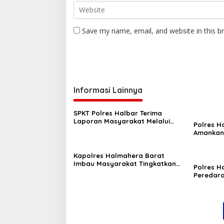
Save my name, email, and website in this b
Informasi Lainnya
SPKT Polres Halbar Terima
Laporan Masyarakat Melalui
Polres H
Layanan 110, Wujud Pelayanan
Amankan 
Presisi 24 Jam
Tiga Desa
Dilakuka
Kapolres Halmahera Barat
Imbau Masyarakat Tingkatkan
Polres H
Kewaspadaan Cegah Kebakaran
Peredara
Cap Tiku
Perkebun