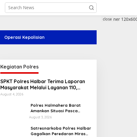
close
Operasi Kepolisian
Kegiatan Polres
SPKT Polres Halbar Terima Laporan
Masyarakat Melalui Layanan 110,
Wujud Pelayanan Presisi 24 Jam
August 4, 2026
Polres Halmahera Barat
Amankan Situasi Pasca
Tarkam Di Tiga Desa, Mediasi
August 3, 2026
Terus Dilakukan
Satresnarkoba Polres Halbar
Gagalkan Peredaran Miras