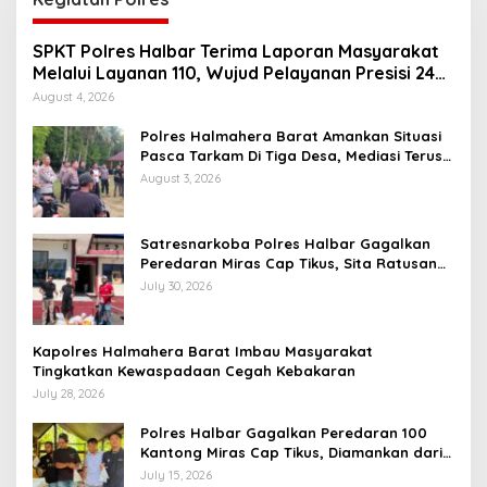
SPKT Polres Halbar Terima Laporan Masyarakat
Melalui Layanan 110, Wujud Pelayanan Presisi 24
Jam
August 4, 2026
Polres Halmahera Barat Amankan Situasi
Pasca Tarkam Di Tiga Desa, Mediasi Terus
Dilakukan
August 3, 2026
Satresnarkoba Polres Halbar Gagalkan
Peredaran Miras Cap Tikus, Sita Ratusan
Kantong Barang Bukti
July 30, 2026
Kapolres Halmahera Barat Imbau Masyarakat
Tingkatkan Kewaspadaan Cegah Kebakaran
July 28, 2026
Polres Halbar Gagalkan Peredaran 100
Kantong Miras Cap Tikus, Diamankan dari
Perkebunan Desa Tosoa
July 15, 2026