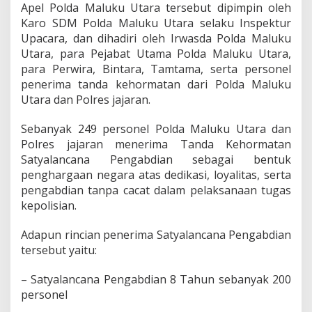
Apel Polda Maluku Utara tersebut dipimpin oleh
t
a
Karo SDM Polda Maluku Utara selaku Inspektur
k
Upacara, dan dihadiri oleh Irwasda Polda Maluku
a
Utara, para Pejabat Utama Polda Maluku Utara,
n
para Perwira, Bintara, Tamtama, serta personel
K
a
penerima tanda kehormatan dari Polda Maluku
m
Utara dan Polres jajaran.
t
i
Sebanyak 249 personel Polda Maluku Utara dan
b
Polres jajaran menerima Tanda Kehormatan
m
a
Satyalancana Pengabdian sebagai bentuk
s
penghargaan negara atas dedikasi, loyalitas, serta
K
pengabdian tanpa cacat dalam pelaksanaan tugas
o
kepolisian.
n
d
u
Adapun rincian penerima Satyalancana Pengabdian
s
tersebut yaitu:
i
f
– Satyalancana Pengabdian 8 Tahun sebanyak 200
S
personel
e
l