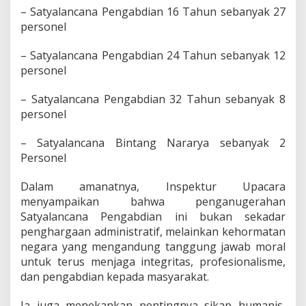
a
– Satyalancana Pengabdian 16 Tahun sebanyak 27
m
personel
a
R
– Satyalancana Pengabdian 24 Tahun sebanyak 12
a
personel
m
a
d
– Satyalancana Pengabdian 32 Tahun sebanyak 8
a
personel
n
– Satyalancana Bintang Nararya sebanyak 2
Personel
Dalam amanatnya, Inspektur Upacara
menyampaikan bahwa penganugerahan
Satyalancana Pengabdian ini bukan sekadar
penghargaan administratif, melainkan kehormatan
negara yang mengandung tanggung jawab moral
untuk terus menjaga integritas, profesionalisme,
dan pengabdian kepada masyarakat.
Ia juga menekankan pentingnya sikap humanis,