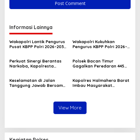
Informasi Lainnya
Wakapolri Lantik Pengurus
Wakapolri Kukuhkan
Pusat KBPP Polri 2026–2031,
Pengurus KBPP Polri 2026–
Awali Konsolidasi
2031, Dorong SDM Unggul
Organisasi Nasional
dan Berdaya Saing
Perkuat Sinergi Berantas
Polsek Bacan Timur
Narkoba, Kapolresta
Gagalkan Peredaran 445
Tidore Terima Kunjungan
Kantong Miras Cap Tikus
Silaturahmi Kepala BNN
Siap Edar
Keselamatan di Jalan
Kapolres Halmahera Barat
Provinsi Maluku Utara
Tanggung Jawab Bersama,
Imbau Masyarakat
Polda Malut Gencarkan
Tingkatkan Kewaspadaan
Edukasi Cegah Kecelakaan
Cegah Kebakaran
Lalu Lintas
View More
Kegiatan Polres