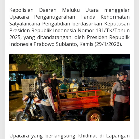
T
i
Kepolisian Daerah Maluku Utara menggelar
n
Upacara Penganugerahan Tanda Kehormatan
g
Satyalancana Pengabdian berdasarkan Keputusan
k
Presiden Republik Indonesia Nomor 131/TK/Tahun
a
t
2025, yang ditandatangani oleh Presiden Republik
k
Indonesia Prabowo Subianto, Kamis (29/1/2026).
a
n
P
a
t
r
o
l
i
M
a
l
a
m
C
i
Upacara yang berlangsung khidmat di Lapangan
p