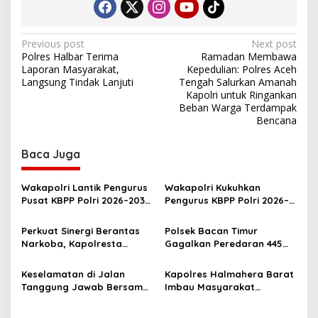
P
Previous post
Next post
Polres Halbar Terima
Ramadan Membawa
o
Laporan Masyarakat,
Kepedulian: Polres Aceh
s
Langsung Tindak Lanjuti
Tengah Salurkan Amanah
Kapolri untuk Ringankan
t
Beban Warga Terdampak
Bencana
n
a
Baca Juga
v
i
Wakapolri Lantik Pengurus
Wakapolri Kukuhkan
g
Pusat KBPP Polri 2026–2031,
Pengurus KBPP Polri 2026–
Awali Konsolidasi
2031, Dorong SDM Unggul
a
Organisasi Nasional
dan Berdaya Saing
Perkuat Sinergi Berantas
Polsek Bacan Timur
t
Narkoba, Kapolresta
Gagalkan Peredaran 445
Tidore Terima Kunjungan
Kantong Miras Cap Tikus
i
Silaturahmi Kepala BNN
Siap Edar
Keselamatan di Jalan
Kapolres Halmahera Barat
o
Provinsi Maluku Utara
Tanggung Jawab Bersama,
Imbau Masyarakat
n
Polda Malut Gencarkan
Tingkatkan Kewaspadaan
Edukasi Cegah Kecelakaan
Cegah Kebakaran