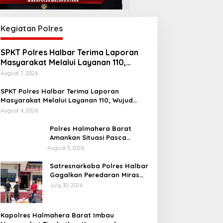
Kegiatan Polres
SPKT Polres Halbar Terima Laporan
Masyarakat Melalui Layanan 110,
Wujud Pelayanan Cepat dan Responsif
August 7, 2026
SPKT Polres Halbar Terima Laporan
Masyarakat Melalui Layanan 110, Wujud
Pelayanan Presisi 24 Jam
August 4, 2026
Polres Halmahera Barat
Amankan Situasi Pasca
Tarkam Di Tiga Desa, Mediasi
August 3, 2026
Terus Dilakukan
Satresnarkoba Polres Halbar
Gagalkan Peredaran Miras
Cap Tikus, Sita Ratusan
July 30, 2026
Kantong Barang Bukti
Kapolres Halmahera Barat Imbau