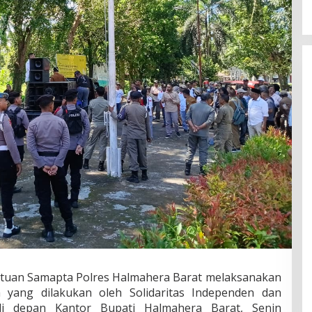
atuan Samapta Polres Halmahera Barat melaksanakan
 yang dilakukan oleh Solidaritas Independen dan
di depan Kantor Bupati Halmahera Barat, Senin