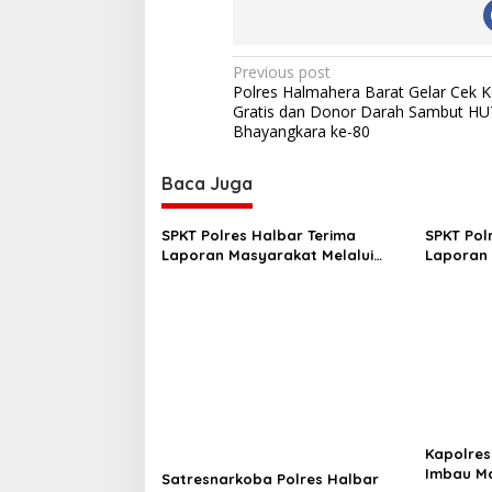
P
Previous post
Polres Halmahera Barat Gelar Cek 
o
Gratis dan Donor Darah Sambut HU
s
Bhayangkara ke-80
t
Baca Juga
n
a
SPKT Polres Halbar Terima
SPKT Pol
v
Laporan Masyarakat Melalui
Laporan 
Layanan 110, Wujud Pelayanan
Layanan 
i
Cepat dan Responsif
Presisi 2
g
a
t
i
o
Kapolres
n
Imbau Ma
Satresnarkoba Polres Halbar