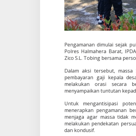
r
l
a
n
g
s
u
n
Pengamanan dimulai sejak pu
g
Polres Halmahera Barat, IPDA
A
Zico S.L. Tobing bersama perso
m
a
n
Dalam aksi tersebut, massa
d
pembayaran gaji kepala des
a
melakukan orasi secara b
n
menyampaikan tuntutan kepad
T
e
r
Untuk mengantisipasi pote
t
menerapkan pengamanan berl
i
menjaga agar massa tidak me
b
melakukan pendekatan persuas
dan kondusif.