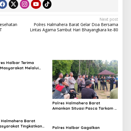
Next post
Kesehatan
Polres Halmahera Barat Gelar Doa Bersama
T
Lintas Agama Sambut Hari Bhayangkara ke-80
res Halbar Terima
Masyarakat Melalui
110, Wujud Pelayanan
4 Jam
Polres Halmahera Barat
Amankan Situasi Pasca Tarkam Di
Tiga Desa, Mediasi Terus
Dilakukan
 Halmahera Barat
syarakat Tingkatkan
Polres Halbar Gagalkan