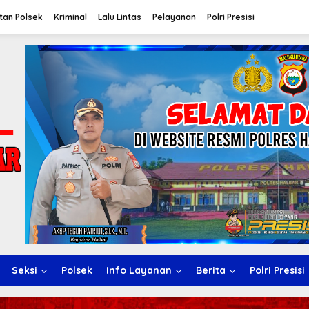
tan Polsek
Kriminal
Lalu Lintas
Pelayanan
Polri Presisi
Seksi
Polsek
Info Layanan
Berita
Polri Presisi