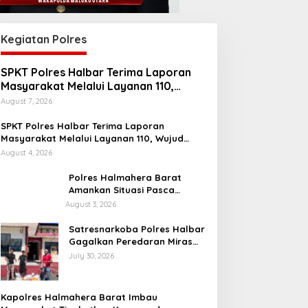
Kegiatan Polres
SPKT Polres Halbar Terima Laporan
Masyarakat Melalui Layanan 110,
Wujud Pelayanan Cepat dan Responsif
August 7, 2026
SPKT Polres Halbar Terima Laporan
Masyarakat Melalui Layanan 110, Wujud
Pelayanan Presisi 24 Jam
August 4, 2026
Polres Halmahera Barat
Amankan Situasi Pasca
Tarkam Di Tiga Desa, Mediasi
August 3, 2026
Terus Dilakukan
Satresnarkoba Polres Halbar
Gagalkan Peredaran Miras
Cap Tikus, Sita Ratusan
July 30, 2026
Kantong Barang Bukti
Kapolres Halmahera Barat Imbau