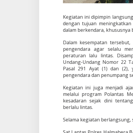
g
e
r
Kegiatan ini dipimpin langsun
i
dengan tujuan meningkatkan 
1
dalam berkendara, khususnya 
H
a
l
Dalam kesempatan tersebut,
b
pengendara agar selalu me
a
peraturan lalu lintas. Disa
r
Undang-Undang Nomor 22 Tah
Pasal 291 Ayat (1) dan (2)
pengendara dan penumpang se
Kegiatan ini juga menjadi aja
melalui program
Polantas M
kesadaran sejak dini tentan
berlalu lintas.
Selama kegiatan berlangsung, si
Sat Lantas Polres Halmahera B