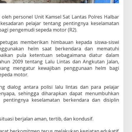
g oleh personel Unit Kamsel Sat Lantas Polres Halbar
kesadaran pelajar tentang pentingnya keselamatan
bagi pengemudi sepeda motor (R2).
 petugas memberikan himbauan kepada siswa-siswi
nggunakan helm saat berkendara dan mematuhi
mpaikan pula ketentuan sebagaimana diatur dalam
un 2009 tentang Lalu Lintas dan Angkutan Jalan,
, yang mengatur kewajiban penggunaan helm bagi
peda motor.
ng dialog antara polisi lalu lintas dan para pelajar
enyapa
, sehingga diharapkan dapat menumbuhkan
g pentingnya keselamatan berkendara dan disiplin
tuasi berjalan aman, tertib, dan kondusif.
arat berkomitmen terus melakukan kegiatan edukatif