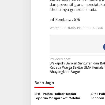
dan preventif guna menciptakan
khususnya generasi muda.
Pembaca :
676
Writer: SI HUMAS POLRES HALBAR
P
Previous post
Wakapolri Berikan Santunan dan Bakt
o
Kepada Warga Sekitar SMA Kemala 
s
Bhayangkara Bogor
t
Baca Juga
n
a
SPKT Polres Halbar Terima
SPKT Pol
v
Laporan Masyarakat Melalui
Laporan 
Layanan 110, Wujud Pelayanan
Layanan 