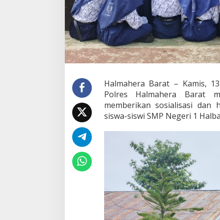
s
M
e
n
y
a
p
a
”
Halmahera Barat – Kamis, 1
d
a
Polres Halmahera Barat m
n
memberikan sosialisasi dan 
B
siswa-siswi SMP Negeri 1 Halbar
e
r
i
H
i
m
b
a
u
a
n
T