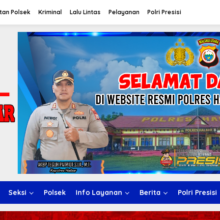
tan Polsek
Kriminal
Lalu Lintas
Pelayanan
Polri Presisi
Seksi
Polsek
Info Layanan
Berita
Polri Presisi