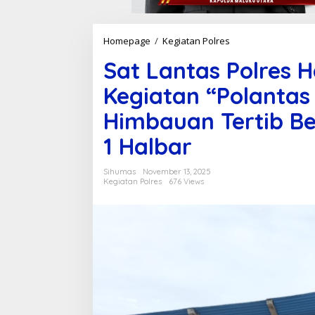
Homepage
/
Kegiatan Polres
S
a
Sat Lantas Polres 
t
L
Kegiatan “Polantas
a
n
Himbauan Tertib Ber
t
a
1 Halbar
s
P
o
Sihumas
November 13, 2025
l
Kegiatan Polres
676 Views
r
e
s
H
a
l
b
a
r
L