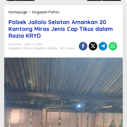
Homepage
/
Kegiatan Polres
P
o
Polsek Jailolo Selatan Amankan 20
l
s
Kantong Miras Jenis Cap Tikus dalam
e
Razia KRYD
k
J
Sihumas
April 9, 2026
a
Kegiatan Polres
,
Kegiatan Polsek
452 Views
i
l
o
l
o
S
e
l
a
t
a
n
A
m
a