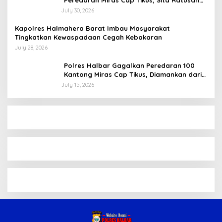
Peredaran Miras Cap Tikus, Sita Ratusan
Kantong Barang Bukti
July 30, 2026
Kapolres Halmahera Barat Imbau Masyarakat
Tingkatkan Kewaspadaan Cegah Kebakaran
July 28, 2026
Polres Halbar Gagalkan Peredaran 100
Kantong Miras Cap Tikus, Diamankan dari
Perkebunan Desa Tosoa
July 15, 2026