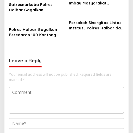
t
Imbau Masyarakat
Satresnarkoba Polres
i
Tingkatkan Kewaspadaan
Halbar Gagalkan
Cegah Kebakaran
Peredaran Miras Cap Tikus,
o
Sita Ratusan Kantong
Perkokoh Sinergitas Lintas
n
Barang Bukti
Institusi, Polres Halbar dan
Polres Halbar Gagalkan
Kejari Komitmen Tegakkan
Peredaran 100 Kantong
Hukum Profesional demi
Miras Cap Tikus, Diamankan
Sukseskan Asta Cita
dari Perkebunan Desa
Tosoa
Leave a Reply
Your email address will not be published.
Required fields are
marked
*