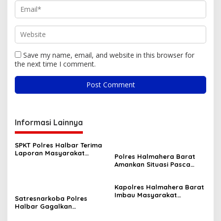
Save my name, email, and website in this browser for
the next time I comment.
Informasi Lainnya
SPKT Polres Halbar Terima
Laporan Masyarakat
Polres Halmahera Barat
Melalui Layanan 110, Wujud
Amankan Situasi Pasca
Pelayanan Presisi 24 Jam
Tarkam Di Tiga Desa,
Mediasi Terus Dilakukan
Kapolres Halmahera Barat
Imbau Masyarakat
Satresnarkoba Polres
Tingkatkan Kewaspadaan
Halbar Gagalkan
Cegah Kebakaran
Peredaran Miras Cap Tikus,