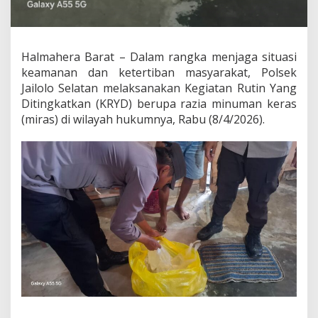
p
T
i
k
Halmahera Barat – Dalam rangka menjaga situasi
u
s
keamanan dan ketertiban masyarakat, Polsek
d
Jailolo Selatan melaksanakan Kegiatan Rutin Yang
a
Ditingkatkan (KRYD) berupa razia minuman keras
l
(miras) di wilayah hukumnya, Rabu (8/4/2026).
a
m
R
a
z
i
a
K
R
Y
D