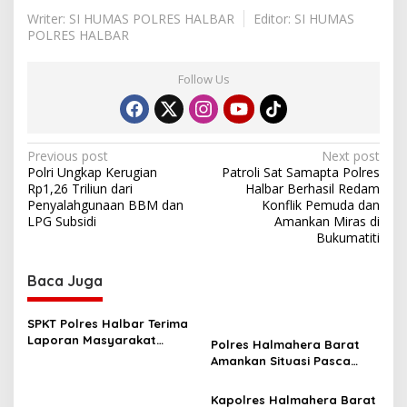
Writer: SI HUMAS POLRES HALBAR
Editor: SI HUMAS
POLRES HALBAR
Follow Us
P
Previous post
Next post
Polri Ungkap Kerugian
Patroli Sat Samapta Polres
o
Rp1,26 Triliun dari
Halbar Berhasil Redam
s
Penyalahgunaan BBM dan
Konflik Pemuda dan
LPG Subsidi
Amankan Miras di
t
Bukumatiti
n
Baca Juga
a
v
SPKT Polres Halbar Terima
i
Laporan Masyarakat
Polres Halmahera Barat
g
Melalui Layanan 110, Wujud
Amankan Situasi Pasca
Pelayanan Presisi 24 Jam
Tarkam Di Tiga Desa,
a
Mediasi Terus Dilakukan
Kapolres Halmahera Barat