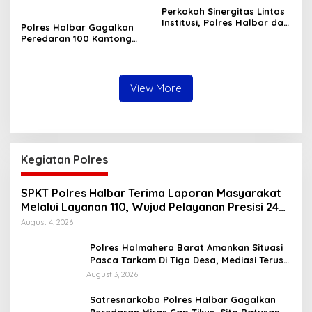
Sita Ratusan Kantong
Perkokoh Sinergitas Lintas
Barang Bukti
Institusi, Polres Halbar dan
Polres Halbar Gagalkan
Kejari Komitmen Tegakkan
Peredaran 100 Kantong
Hukum Profesional demi
Miras Cap Tikus, Diamankan
Sukseskan Asta Cita
dari Perkebunan Desa
Tosoa
View More
Kegiatan Polres
SPKT Polres Halbar Terima Laporan Masyarakat
Melalui Layanan 110, Wujud Pelayanan Presisi 24
Jam
August 4, 2026
Polres Halmahera Barat Amankan Situasi
Pasca Tarkam Di Tiga Desa, Mediasi Terus
Dilakukan
August 3, 2026
Satresnarkoba Polres Halbar Gagalkan