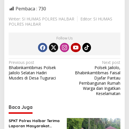
Pembaca :
730
Writer: SI HUMAS POLRES HALBAR
Editor: SI HUMAS
POLRES HALBAR
Follow Us
P
Previous post
Next post
Bhabinkamtibmas Polsek
Polsek Jailolo,
o
Jailolo Selatan Hadiri
Bhabinkamtibmas Faisal
s
Musdes di Desa Tuguraci
Djafar Pantau
Pembangunan Rumah
t
Warga dan Ingatkan
Keselamatan
n
a
Baca Juga
v
i
SPKT Polres Halbar Terima
g
Laporan Masyarakat