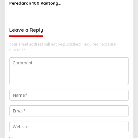
Peredaran 100 Kantong
Miras Cap Tikus, Diamankan
dari Perkebunan Desa
Tosoa
Leave a Reply
Your email address will not be published.
Required fields are
marked
*