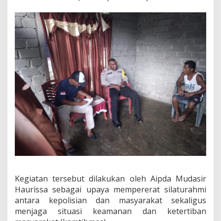
u
W
a
r
g
a
B
u
b
a
n
e
h
e
n
a
Kegiatan tersebut dilakukan oleh Aipda Mudasir
Haurissa sebagai upaya mempererat silaturahmi
antara kepolisian dan masyarakat sekaligus
menjaga situasi keamanan dan ketertiban