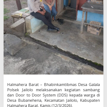
h
a
b
i
n
k
a
m
t
i
b
m
a
s
G
a
l
a
l
a
Halmahera Barat – Bhabinkamtibmas Desa Galala
H
Polsek Jailolo melaksanakan kegiatan sambang
i
dan Door to Door System (DDS) kepada warga di
m
Desa Bubanehena, Kecamatan Jailolo, Kabupaten
b
a
Halmahera Barat, Kamis (12/3/2026).