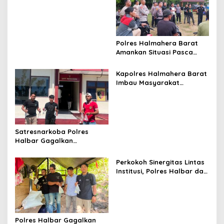
Melalui Layanan 110, Wujud
a
Pelayanan Presisi 24 Jam
t
i
Polres Halmahera Barat
o
Amankan Situasi Pasca
Tarkam Di Tiga Desa,
n
Mediasi Terus Dilakukan
Kapolres Halmahera Barat
Imbau Masyarakat
Tingkatkan Kewaspadaan
Cegah Kebakaran
Satresnarkoba Polres
Halbar Gagalkan
Peredaran Miras Cap Tikus,
Sita Ratusan Kantong
Perkokoh Sinergitas Lintas
Barang Bukti
Institusi, Polres Halbar dan
Kejari Komitmen Tegakkan
Hukum Profesional demi
Sukseskan Asta Cita
Polres Halbar Gagalkan