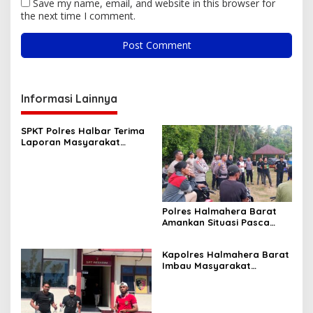
Save my name, email, and website in this browser for
the next time I comment.
Informasi Lainnya
SPKT Polres Halbar Terima
Laporan Masyarakat
Melalui Layanan 110, Wujud
Pelayanan Presisi 24 Jam
Polres Halmahera Barat
Amankan Situasi Pasca
Tarkam Di Tiga Desa,
Mediasi Terus Dilakukan
Kapolres Halmahera Barat
Imbau Masyarakat
Tingkatkan Kewaspadaan
Cegah Kebakaran