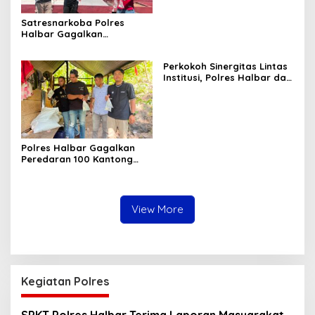
Satresnarkoba Polres
Halbar Gagalkan
Peredaran Miras Cap Tikus,
Sita Ratusan Kantong
Perkokoh Sinergitas Lintas
Barang Bukti
Institusi, Polres Halbar dan
Kejari Komitmen Tegakkan
Hukum Profesional demi
Sukseskan Asta Cita
Polres Halbar Gagalkan
Peredaran 100 Kantong
Miras Cap Tikus, Diamankan
dari Perkebunan Desa
Tosoa
View More
Kegiatan Polres
SPKT Polres Halbar Terima Laporan Masyarakat