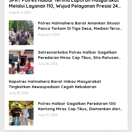
Melalui Layanan 110, Wujud Pelayanan Presisi 24
Jam
August 4, 2026
Polres Halmahera Barat Amankan Situasi
Pasca Tarkam Di Tiga Desa, Mediasi Terus
Dilakukan
August 3, 2026
Satresnarkoba Polres Halbar Gagalkan
Peredaran Miras Cap Tikus, Sita Ratusan
Kantong Barang Bukti
July 30, 2026
Kapolres Halmahera Barat Imbau Masyarakat
Tingkatkan Kewaspadaan Cegah Kebakaran
July 28, 2026
Polres Halbar Gagalkan Peredaran 100
Kantong Miras Cap Tikus, Diamankan dari
Perkebunan Desa Tosoa
July 15, 2026