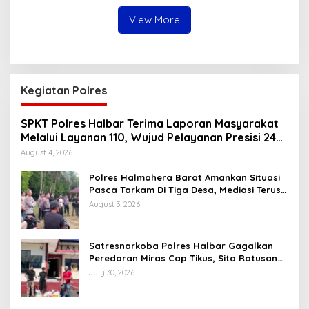
Lalu Lintas
View More
Kegiatan Polres
SPKT Polres Halbar Terima Laporan Masyarakat
Melalui Layanan 110, Wujud Pelayanan Presisi 24
Jam
August 4, 2026
Polres Halmahera Barat Amankan Situasi
Pasca Tarkam Di Tiga Desa, Mediasi Terus
Dilakukan
August 3, 2026
Satresnarkoba Polres Halbar Gagalkan
Peredaran Miras Cap Tikus, Sita Ratusan
Kantong Barang Bukti
July 30, 2026