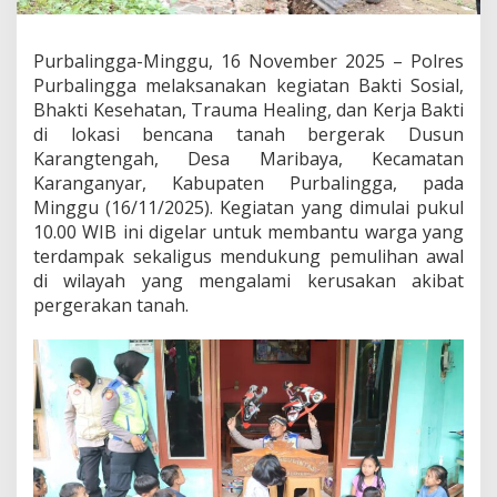
a
y
a
Purbalingga-Minggu, 16 November 2025 – Polres
n
Purbalingga melaksanakan kegiatan Bakti Sosial,
a
Bhakti Kesehatan, Trauma Healing, dan Kerja Bakti
n
K
di lokasi bencana tanah bergerak Dusun
e
Karangtengah, Desa Maribaya, Kecamatan
s
Karanganyar, Kabupaten Purbalingga, pada
e
Minggu (16/11/2025). Kegiatan yang dimulai pukul
h
a
10.00 WIB ini digelar untuk membantu warga yang
t
terdampak sekaligus mendukung pemulihan awal
a
di wilayah yang mengalami kerusakan akibat
n
pergerakan tanah.
,
d
a
n
T
r
a
u
m
a