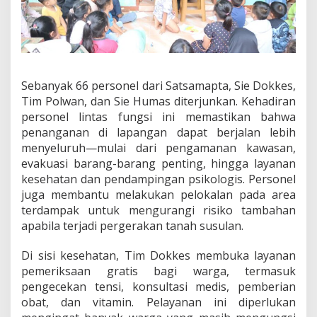
H
e
a
l
i
n
g
Sebanyak 66 personel dari Satsamapta, Sie Dokkes,
d
Tim Polwan, dan Sie Humas diterjunkan. Kehadiran
i
personel lintas fungsi ini memastikan bahwa
L
penanganan di lapangan dapat berjalan lebih
o
menyeluruh—mulai dari pengamanan kawasan,
k
a
evakuasi barang-barang penting, hingga layanan
s
kesehatan dan pendampingan psikologis. Personel
i
juga membantu melakukan pelokalan pada area
B
terdampak untuk mengurangi risiko tambahan
e
n
apabila terjadi pergerakan tanah susulan.
c
a
Di sisi kesehatan, Tim Dokkes membuka layanan
n
pemeriksaan gratis bagi warga, termasuk
a
pengecekan tensi, konsultasi medis, pemberian
T
a
obat, dan vitamin. Pelayanan ini diperlukan
n