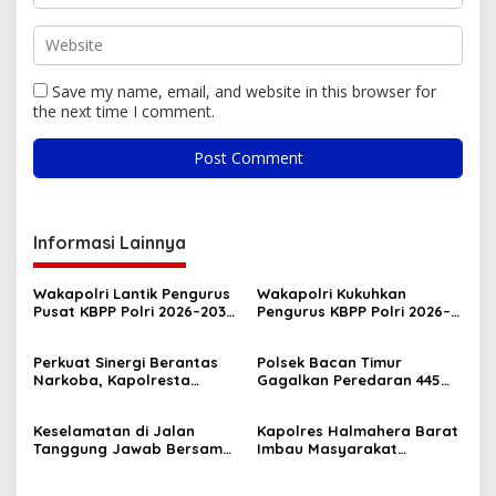
Save my name, email, and website in this browser for
the next time I comment.
Informasi Lainnya
Wakapolri Lantik Pengurus
Wakapolri Kukuhkan
Pusat KBPP Polri 2026–2031,
Pengurus KBPP Polri 2026–
Awali Konsolidasi
2031, Dorong SDM Unggul
Organisasi Nasional
dan Berdaya Saing
Perkuat Sinergi Berantas
Polsek Bacan Timur
Narkoba, Kapolresta
Gagalkan Peredaran 445
Tidore Terima Kunjungan
Kantong Miras Cap Tikus
Silaturahmi Kepala BNN
Siap Edar
Keselamatan di Jalan
Kapolres Halmahera Barat
Provinsi Maluku Utara
Tanggung Jawab Bersama,
Imbau Masyarakat
Polda Malut Gencarkan
Tingkatkan Kewaspadaan
Edukasi Cegah Kecelakaan
Cegah Kebakaran