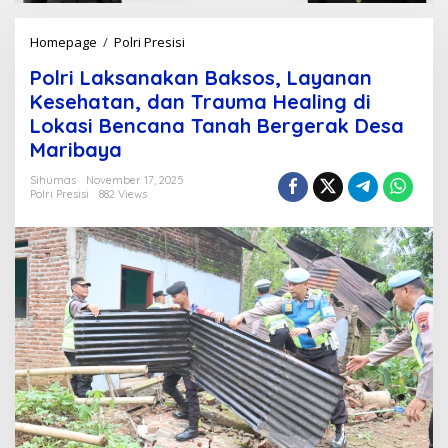
Homepage
/
Polri Presisi
P
o
Polri Laksanakan Baksos, Layanan
l
r
Kesehatan, dan Trauma Healing di
i
Lokasi Bencana Tanah Bergerak Desa
L
Maribaya
a
k
Sihumas
November 17, 2025
s
Polri Presisi
882 Views
a
n
a
k
a
n
B
a
k
s
o
s
,
L