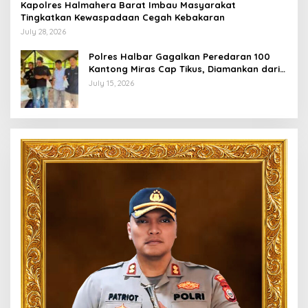
Kapolres Halmahera Barat Imbau Masyarakat
Tingkatkan Kewaspadaan Cegah Kebakaran
July 28, 2026
Polres Halbar Gagalkan Peredaran 100
Kantong Miras Cap Tikus, Diamankan dari
Perkebunan Desa Tosoa
July 15, 2026