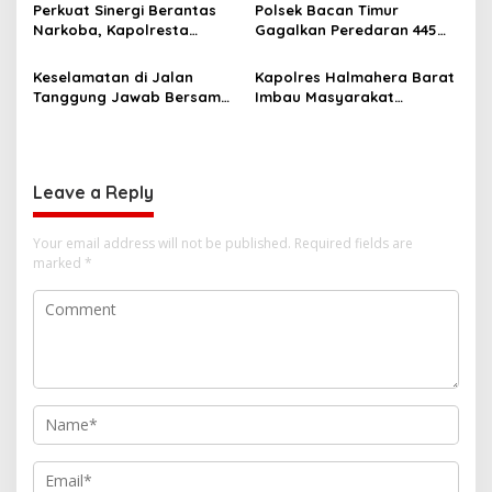
g
Organisasi Nasional
dan Berdaya Saing
Perkuat Sinergi Berantas
Polsek Bacan Timur
Narkoba, Kapolresta
Gagalkan Peredaran 445
a
Tidore Terima Kunjungan
Kantong Miras Cap Tikus
t
Silaturahmi Kepala BNN
Siap Edar
Keselamatan di Jalan
Kapolres Halmahera Barat
Provinsi Maluku Utara
i
Tanggung Jawab Bersama,
Imbau Masyarakat
Polda Malut Gencarkan
Tingkatkan Kewaspadaan
o
Edukasi Cegah Kecelakaan
Cegah Kebakaran
n
Lalu Lintas
Leave a Reply
Your email address will not be published.
Required fields are
marked
*