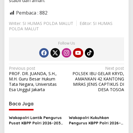
stabil dan aman.
Pembaca :
882
Writer: SI HUMAS POLDA MALUT
Editor: SI HUMAS
POLDA MALUT
Follow Us
P
Previous post
Next post
PROF. DR. JUANDA, S.H.,
POLSEK IBU GELAR KRYD,
o
M.H. Guru Besar Hukum
AMANKAN 42 KANTONG
s
Tata Negara, Universitas
MIRAS JENIS CAPTIKUS DI
Esa Unggul Jakarta
DESA TOSOA
t
n
Baca Juga
a
v
Wakapolri Lantik Pengurus
Wakapolri Kukuhkan
Pusat KBPP Polri 2026–2031,
Pengurus KBPP Polri 2026–
i
Awali Konsolidasi
2031, Dorong SDM Unggul