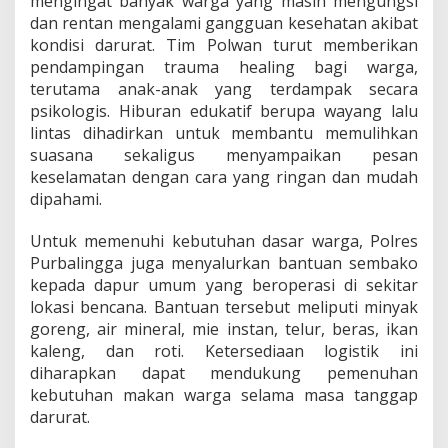
mengingat banyak warga yang masih mengungsi
a
dan rentan mengalami gangguan kesehatan akibat
h
kondisi darurat. Tim Polwan turut memberikan
B
pendampingan trauma healing bagi warga,
e
r
terutama anak-anak yang terdampak secara
g
psikologis. Hiburan edukatif berupa wayang lalu
e
lintas dihadirkan untuk membantu memulihkan
r
suasana sekaligus menyampaikan pesan
a
k
keselamatan dengan cara yang ringan dan mudah
D
dipahami.
e
s
Untuk memenuhi kebutuhan dasar warga, Polres
a
Purbalingga juga menyalurkan bantuan sembako
M
a
kepada dapur umum yang beroperasi di sekitar
r
lokasi bencana. Bantuan tersebut meliputi minyak
i
goreng, air mineral, mie instan, telur, beras, ikan
b
kaleng, dan roti. Ketersediaan logistik ini
a
diharapkan dapat mendukung pemenuhan
y
a
kebutuhan makan warga selama masa tanggap
darurat.