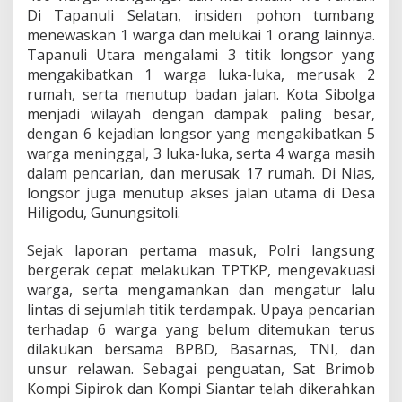
2
Di Tapanuli Selatan, insiden pohon tumbang
5
menewaskan 1 warga dan melukai 1 orang lainnya.
N
Tapanuli Utara mengalami 3 titik longsor yang
o
mengakibatkan 1 warga luka-luka, merusak 2
v
e
rumah, serta menutup badan jalan. Kota Sibolga
m
menjadi wilayah dengan dampak paling besar,
b
dengan 6 kejadian longsor yang mengakibatkan 5
e
warga meninggal, 3 luka-luka, serta 4 warga masih
r
dalam pencarian, dan merusak 17 rumah. Di Nias,
2
0
longsor juga menutup akses jalan utama di Desa
2
Hiligodu, Gunungsitoli.
5
Sejak laporan pertama masuk, Polri langsung
bergerak cepat melakukan TPTKP, mengevakuasi
warga, serta mengamankan dan mengatur lalu
lintas di sejumlah titik terdampak. Upaya pencarian
terhadap 6 warga yang belum ditemukan terus
dilakukan bersama BPBD, Basarnas, TNI, dan
unsur relawan. Sebagai penguatan, Sat Brimob
Kompi Sipirok dan Kompi Siantar telah dikerahkan