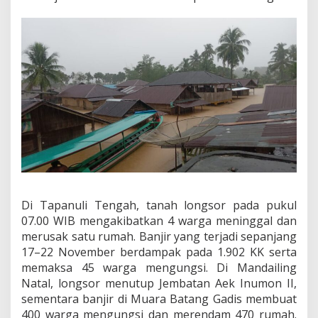
N
A
D
I
S
U
M
A
T
E
R
A
U
T
A
R
Di Tapanuli Tengah, tanah longsor pada pukul
A
07.00 WIB mengakibatkan 4 warga meninggal dan
J
merusak satu rumah. Banjir yang terjadi sepanjang
a
k
17–22 November berdampak pada 1.902 KK serta
a
memaksa 45 warga mengungsi. Di Mandailing
r
Natal, longsor menutup Jembatan Aek Inumon II,
t
sementara banjir di Muara Batang Gadis membuat
a
400 warga mengungsi dan merendam 470 rumah.
,