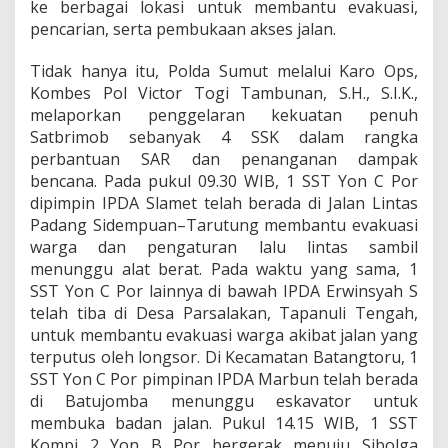
ke berbagai lokasi untuk membantu evakuasi,
pencarian, serta pembukaan akses jalan.
Tidak hanya itu, Polda Sumut melalui Karo Ops,
Kombes Pol Victor Togi Tambunan, S.H., S.I.K.,
melaporkan penggelaran kekuatan penuh
Satbrimob sebanyak 4 SSK dalam rangka
perbantuan SAR dan penanganan dampak
bencana. Pada pukul 09.30 WIB, 1 SST Yon C Por
dipimpin IPDA Slamet telah berada di Jalan Lintas
Padang Sidempuan–Tarutung membantu evakuasi
warga dan pengaturan lalu lintas sambil
menunggu alat berat. Pada waktu yang sama, 1
SST Yon C Por lainnya di bawah IPDA Erwinsyah S
telah tiba di Desa Parsalakan, Tapanuli Tengah,
untuk membantu evakuasi warga akibat jalan yang
terputus oleh longsor. Di Kecamatan Batangtoru, 1
SST Yon C Por pimpinan IPDA Marbun telah berada
di Batujomba menunggu eskavator untuk
membuka badan jalan. Pukul 14.15 WIB, 1 SST
Kompi 2 Yon B Por bergerak menuju Sibolga