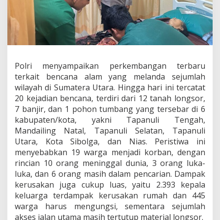
M
B
A
N
T
U
W
Polri menyampaikan perkembangan terbaru
A
R
terkait bencana alam yang melanda sejumlah
G
wilayah di Sumatera Utara. Hingga hari ini tercatat
A
20 kejadian bencana, terdiri dari 12 tanah longsor,
T
7 banjir, dan 1 pohon tumbang yang tersebar di 6
E
R
kabupaten/kota, yakni Tapanuli Tengah,
D
Mandailing Natal, Tapanuli Selatan, Tapanuli
A
Utara, Kota Sibolga, dan Nias. Peristiwa ini
M
menyebabkan 19 warga menjadi korban, dengan
P
rincian 10 orang meninggal dunia, 3 orang luka-
A
K
luka, dan 6 orang masih dalam pencarian. Dampak
B
kerusakan juga cukup luas, yaitu 2.393 kepala
E
keluarga terdampak kerusakan rumah dan 445
N
warga harus mengungsi, sementara sejumlah
C
A
akses jalan utama masih tertutup material longsor.