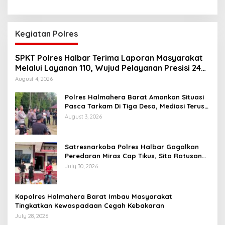
Kegiatan Polres
SPKT Polres Halbar Terima Laporan Masyarakat
Melalui Layanan 110, Wujud Pelayanan Presisi 24
Jam
August 4, 2026
Polres Halmahera Barat Amankan Situasi
Pasca Tarkam Di Tiga Desa, Mediasi Terus
Dilakukan
August 3, 2026
Satresnarkoba Polres Halbar Gagalkan
Peredaran Miras Cap Tikus, Sita Ratusan
Kantong Barang Bukti
July 30, 2026
Kapolres Halmahera Barat Imbau Masyarakat
Tingkatkan Kewaspadaan Cegah Kebakaran
July 28, 2026