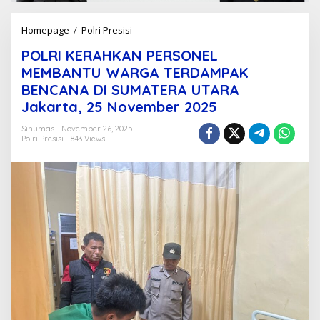
Homepage
/
Polri Presisi
P
O
POLRI KERAHKAN PERSONEL
L
R
MEMBANTU WARGA TERDAMPAK
I
BENCANA DI SUMATERA UTARA
K
Jakarta, 25 November 2025
E
R
Sihumas
November 26, 2025
A
Polri Presisi
843 Views
H
K
A
N
P
E
R
S
O
N
E
L
M
E