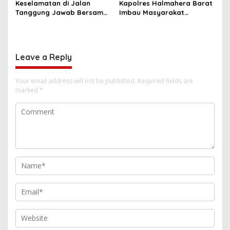
i
Keselamatan di Jalan
Kapolres Halmahera Barat
Provinsi Maluku Utara
Tanggung Jawab Bersama,
Imbau Masyarakat
o
Polda Malut Gencarkan
Tingkatkan Kewaspadaan
n
Edukasi Cegah Kecelakaan
Cegah Kebakaran
Lalu Lintas
Leave a Reply
Your email address will not be published.
Required fields are
marked
*