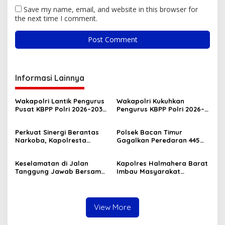
Save my name, email, and website in this browser for
the next time I comment.
Informasi Lainnya
Wakapolri Lantik Pengurus
Wakapolri Kukuhkan
Pusat KBPP Polri 2026–2031,
Pengurus KBPP Polri 2026–
Awali Konsolidasi
2031, Dorong SDM Unggul
Organisasi Nasional
dan Berdaya Saing
Perkuat Sinergi Berantas
Polsek Bacan Timur
Narkoba, Kapolresta
Gagalkan Peredaran 445
Tidore Terima Kunjungan
Kantong Miras Cap Tikus
Silaturahmi Kepala BNN
Siap Edar
Keselamatan di Jalan
Kapolres Halmahera Barat
Provinsi Maluku Utara
Tanggung Jawab Bersama,
Imbau Masyarakat
Polda Malut Gencarkan
Tingkatkan Kewaspadaan
Edukasi Cegah Kecelakaan
Cegah Kebakaran
Lalu Lintas
View More