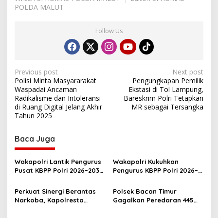
POLDA MALUT
Follow Us
P
Previous post
Next post
Polisi Minta Masyararakat
Pengungkapan Pemilik
o
Waspadai Ancaman
Ekstasi di Tol Lampung,
s
Radikalisme dan Intoleransi
Bareskrim Polri Tetapkan
di Ruang Digital Jelang Akhir
MR sebagai Tersangka
t
Tahun 2025
n
Baca Juga
a
v
Wakapolri Lantik Pengurus
Wakapolri Kukuhkan
i
Pusat KBPP Polri 2026–2031,
Pengurus KBPP Polri 2026–
g
Awali Konsolidasi
2031, Dorong SDM Unggul
Organisasi Nasional
dan Berdaya Saing
Perkuat Sinergi Berantas
Polsek Bacan Timur
a
Narkoba, Kapolresta
Gagalkan Peredaran 445
t
Tidore Terima Kunjungan
Kantong Miras Cap Tikus
Silaturahmi Kepala BNN
Siap Edar