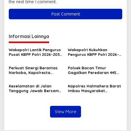
the next time I comment.
Informasi Lainnya
Wakapolri Lantik Pengurus
Wakapolri Kukuhkan
Pusat KBPP Polri 2026–2031,
Pengurus KBPP Polri 2026–
Awali Konsolidasi
2031, Dorong SDM Unggul
Organisasi Nasional
dan Berdaya Saing
Perkuat Sinergi Berantas
Polsek Bacan Timur
Narkoba, Kapolresta
Gagalkan Peredaran 445
Tidore Terima Kunjungan
Kantong Miras Cap Tikus
Silaturahmi Kepala BNN
Siap Edar
Keselamatan di Jalan
Kapolres Halmahera Barat
Provinsi Maluku Utara
Tanggung Jawab Bersama,
Imbau Masyarakat
Polda Malut Gencarkan
Tingkatkan Kewaspadaan
Edukasi Cegah Kecelakaan
Cegah Kebakaran
Lalu Lintas
View More