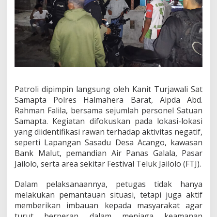
i
p
a
s
i
B
a
l
a
p
Patroli dipimpin langsung oleh Kanit Turjawali Sat
L
Samapta Polres Halmahera Barat, Aipda Abd.
i
a
Rahman Falila, bersama sejumlah personel Satuan
r
Samapta. Kegiatan difokuskan pada lokasi-lokasi
d
yang diidentifikasi rawan terhadap aktivitas negatif,
a
seperti Lapangan Sasadu Desa Acango, kawasan
n
Bank Malut, pemandian Air Panas Galala, Pasar
G
a
Jailolo, serta area sekitar Festival Teluk Jailolo (FTJ).
n
g
Dalam pelaksanaannya, petugas tidak hanya
g
melakukan pemantauan situasi, tetapi juga aktif
u
memberikan imbauan kepada masyarakat agar
a
n
turut berperan dalam menjaga keamanan