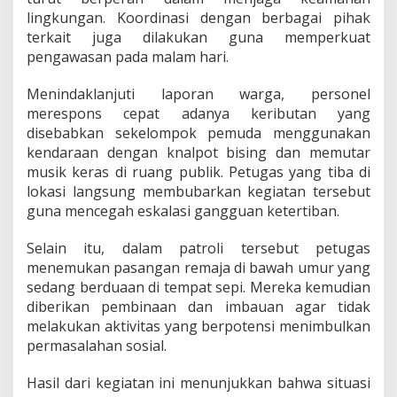
K
lingkungan. Koordinasi dengan berbagai pihak
a
terkait juga dilakukan guna memperkuat
m
pengawasan pada malam hari.
t
i
b
Menindaklanjuti laporan warga, personel
m
merespons cepat adanya keributan yang
a
disebabkan sekelompok pemuda menggunakan
s
kendaraan dengan knalpot bising dan memutar
musik keras di ruang publik. Petugas yang tiba di
lokasi langsung membubarkan kegiatan tersebut
guna mencegah eskalasi gangguan ketertiban.
Selain itu, dalam patroli tersebut petugas
menemukan pasangan remaja di bawah umur yang
sedang berduaan di tempat sepi. Mereka kemudian
diberikan pembinaan dan imbauan agar tidak
melakukan aktivitas yang berpotensi menimbulkan
permasalahan sosial.
Hasil dari kegiatan ini menunjukkan bahwa situasi