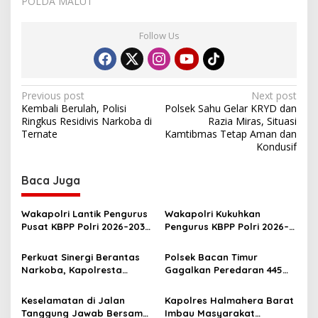
POLDA MALUT
Follow Us
P
Previous post
Next post
Kembali Berulah, Polisi
Polsek Sahu Gelar KRYD dan
o
Ringkus Residivis Narkoba di
Razia Miras, Situasi
s
Ternate
Kamtibmas Tetap Aman dan
Kondusif
t
n
Baca Juga
a
v
Wakapolri Lantik Pengurus
Wakapolri Kukuhkan
Pusat KBPP Polri 2026–2031,
Pengurus KBPP Polri 2026–
i
Awali Konsolidasi
2031, Dorong SDM Unggul
g
Organisasi Nasional
dan Berdaya Saing
Perkuat Sinergi Berantas
Polsek Bacan Timur
Narkoba, Kapolresta
Gagalkan Peredaran 445
a
Tidore Terima Kunjungan
Kantong Miras Cap Tikus
t
Silaturahmi Kepala BNN
Siap Edar
Keselamatan di Jalan
Kapolres Halmahera Barat
Provinsi Maluku Utara
i
Tanggung Jawab Bersama,
Imbau Masyarakat