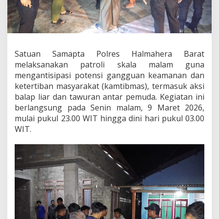
e
n
s
i
f
k
Satuan Samapta Polres Halmahera Barat
a
melaksanakan patroli skala malam guna
n
P
mengantisipasi potensi gangguan keamanan dan
a
ketertiban masyarakat (kamtibmas), termasuk aksi
t
balap liar dan tawuran antar pemuda. Kegiatan ini
r
berlangsung pada Senin malam, 9 Maret 2026,
o
mulai pukul 23.00 WIT hingga dini hari pukul 03.00
l
i
WIT.
M
a
l
a
m
A
n
t
i
s