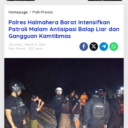
Homepage
/
Polri Presisi
P
o
Polres Halmahera Barat Intensifkan
l
r
Patroli Malam Antisipasi Balap Liar dan
e
Gangguan Kamtibmas
s
H
Sihumas
March 11, 2026
a
Polri Presisi
522 Views
l
m
a
h
e
r
a
B
a
r
a
t
I
n
t