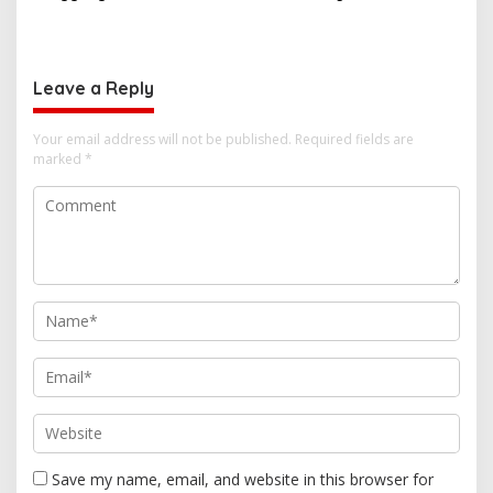
Polda Malut Gencarkan
Tingkatkan Kewaspadaan
o
Edukasi Cegah Kecelakaan
Cegah Kebakaran
n
Lalu Lintas
Leave a Reply
Your email address will not be published.
Required fields are
marked
*
Save my name, email, and website in this browser for