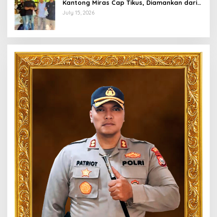
Kantong Miras Cap Tikus, Diamankan dari
Perkebunan Desa Tosoa
July 15, 2026