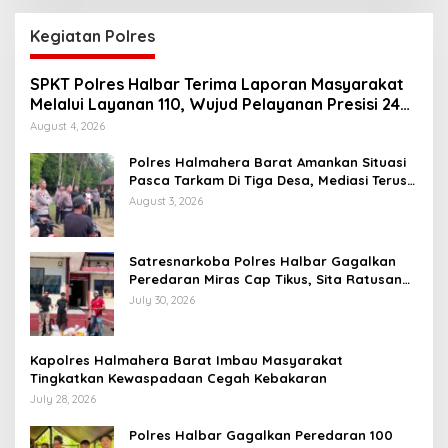
Kegiatan Polres
SPKT Polres Halbar Terima Laporan Masyarakat
Melalui Layanan 110, Wujud Pelayanan Presisi 24
Jam
August 4, 2026
Polres Halmahera Barat Amankan Situasi
Pasca Tarkam Di Tiga Desa, Mediasi Terus
Dilakukan
August 3, 2026
Satresnarkoba Polres Halbar Gagalkan
Peredaran Miras Cap Tikus, Sita Ratusan
Kantong Barang Bukti
July 30, 2026
Kapolres Halmahera Barat Imbau Masyarakat
Tingkatkan Kewaspadaan Cegah Kebakaran
July 28, 2026
Polres Halbar Gagalkan Peredaran 100