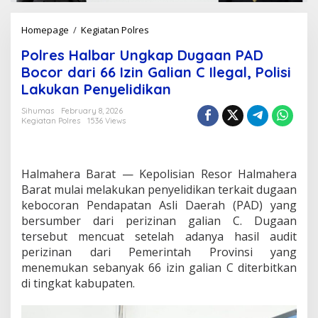
Homepage
/
Kegiatan Polres
P
o
Polres Halbar Ungkap Dugaan PAD
l
r
Bocor dari 66 Izin Galian C Ilegal, Polisi
e
Lakukan Penyelidikan
s
H
Sihumas
February 8, 2026
a
Kegiatan Polres
1536 Views
l
b
a
r
Halmahera Barat — Kepolisian Resor Halmahera
U
Barat mulai melakukan penyelidikan terkait dugaan
n
kebocoran Pendapatan Asli Daerah (PAD) yang
g
bersumber dari perizinan galian C. Dugaan
k
a
tersebut mencuat setelah adanya hasil audit
p
perizinan dari Pemerintah Provinsi yang
D
menemukan sebanyak 66 izin galian C diterbitkan
u
di tingkat kabupaten.
g
a
a