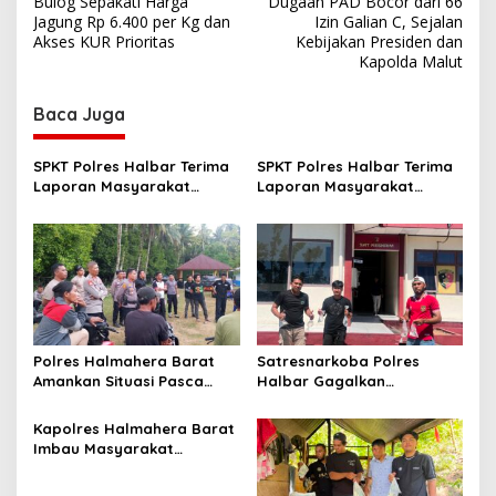
Bulog Sepakati Harga
Dugaan PAD Bocor dari 66
s
Jagung Rp 6.400 per Kg dan
Izin Galian C, Sejalan
Akses KUR Prioritas
Kebijakan Presiden dan
t
Kapolda Malut
n
Baca Juga
a
v
SPKT Polres Halbar Terima
SPKT Polres Halbar Terima
i
Laporan Masyarakat
Laporan Masyarakat
g
Melalui Layanan 110, Wujud
Melalui Layanan 110, Wujud
Pelayanan Cepat dan
Pelayanan Presisi 24 Jam
a
Responsif
t
i
o
n
Polres Halmahera Barat
Satresnarkoba Polres
Amankan Situasi Pasca
Halbar Gagalkan
Tarkam Di Tiga Desa,
Peredaran Miras Cap Tikus,
Mediasi Terus Dilakukan
Sita Ratusan Kantong
Kapolres Halmahera Barat
Barang Bukti
Imbau Masyarakat
Tingkatkan Kewaspadaan
Cegah Kebakaran