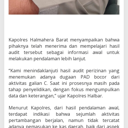
C
I
l
e
g
a
l
,
Kapolres Halmahera Barat menyampaikan bahwa
P
pihaknya telah menerima dan mempelajari hasil
o
audit tersebut sebagai informasi awal untuk
l
melakukan pendalaman lebih lanjut.
i
s
i
“Kami menindaklanjuti hasil audit perizinan yang
L
menemukan adanya dugaan PAD bocor dari
a
aktivitas galian C. Saat ini prosesnya masih pada
k
tahap penyelidikan, dengan fokus mengumpulkan
u
data dan keterangan,” ujar Kapolres Halbar.
k
a
n
Menurut Kapolres, dari hasil pendalaman awal,
P
terdapat indikasi bahwa sejumlah aktivitas
e
pertambangan berjalan, namun tidak tercatat
n
adanya pemasukan ke kas daerah, baik dari aspek
y