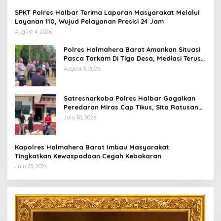
SPKT Polres Halbar Terima Laporan Masyarakat Melalui
Layanan 110, Wujud Pelayanan Presisi 24 Jam
August 4, 2026
Polres Halmahera Barat Amankan Situasi
Pasca Tarkam Di Tiga Desa, Mediasi Terus
Dilakukan
August 3, 2026
Satresnarkoba Polres Halbar Gagalkan
Peredaran Miras Cap Tikus, Sita Ratusan
Kantong Barang Bukti
July 30, 2026
Kapolres Halmahera Barat Imbau Masyarakat
Tingkatkan Kewaspadaan Cegah Kebakaran
July 28, 2026