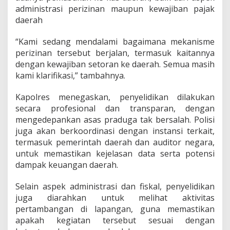
e
administrasi perizinan maupun kewajiban pajak
l
daerah
i
d
“Kami sedang mendalami bagaimana mekanisme
i
perizinan tersebut berjalan, termasuk kaitannya
k
a
dengan kewajiban setoran ke daerah. Semua masih
n
kami klarifikasi,” tambahnya.
Kapolres menegaskan, penyelidikan dilakukan
secara profesional dan transparan, dengan
mengedepankan asas praduga tak bersalah. Polisi
juga akan berkoordinasi dengan instansi terkait,
termasuk pemerintah daerah dan auditor negara,
untuk memastikan kejelasan data serta potensi
dampak keuangan daerah.
Selain aspek administrasi dan fiskal, penyelidikan
juga diarahkan untuk melihat aktivitas
pertambangan di lapangan, guna memastikan
apakah kegiatan tersebut sesuai dengan