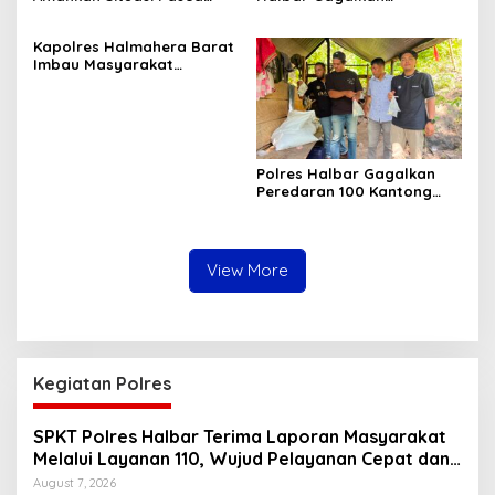
Tarkam Di Tiga Desa,
Peredaran Miras Cap Tikus,
Mediasi Terus Dilakukan
Sita Ratusan Kantong
Kapolres Halmahera Barat
Barang Bukti
Imbau Masyarakat
Tingkatkan Kewaspadaan
Cegah Kebakaran
Polres Halbar Gagalkan
Peredaran 100 Kantong
Miras Cap Tikus, Diamankan
dari Perkebunan Desa
Tosoa
View More
Kegiatan Polres
SPKT Polres Halbar Terima Laporan Masyarakat
Melalui Layanan 110, Wujud Pelayanan Cepat dan
Responsif
August 7, 2026