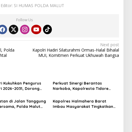
Editor: SI HUMAS POLDA MALUT
Follow Us
Next post
l, Polda
Kapolri Hadiri Silaturahmi Ormas-Halal Bihalal
htal
MUI, Komitmen Perkuat Ukhuwah Bangsa
i Kukuhkan Pengurus
Perkuat Sinergi Berantas
ri 2026–2031, Dorong
Narkoba, Kapolresta Tidore
ul dan Berdaya Saing
Terima Kunjungan Silaturahmi
Kepala BNN Provinsi Maluku
tan di Jalan Tanggung
Kapolres Halmahera Barat
Utara
rsama, Polda Malut
Imbau Masyarakat Tingkatkan
n Edukasi Cegah
Kewaspadaan Cegah Kebakaran
an Lalu Lintas