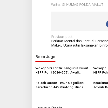
Writer: SI HUMAS POLDA MALUT
P
Previous post
Perkuat Mental dan Spritual Persone
o
Maluku Utara rutin laksanakan Binro
s
t
Baca Juga
n
Wakapolri Lantik Pengurus Pusat
Wakapolr
a
KBPP Polri 2026–2031, Awali
KBPP Pol
v
Konsolidasi Organisasi Nasional
SDM Ungg
Polsek Bacan Timur Gagalkan
Keselama
i
Peredaran 445 Kantong Miras
Jawab Be
g
Cap Tikus Siap Edar
Gencarka
Kecelaka
a
t