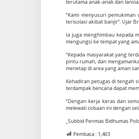
a
terutama anak-anak dan lansia
t
“Kami menyusuri pemukiman 
terisolasi akibat banjir”. Ujar 
Ia juga menghimbau kepada ma
mengungsi ke tempat yang ama
“Kepada masyarakat yang terda
pintu rumah, dan mengamankan
menetap di area yang aman sam
Kehadiran petugas di tengah s
terdampak bencana dapat memb
“Dengan kerja keras dan sem
melewati cobaan ini dengan sel
_Subbid Penmas Bidhumas Polda
Pembaca :
1,403