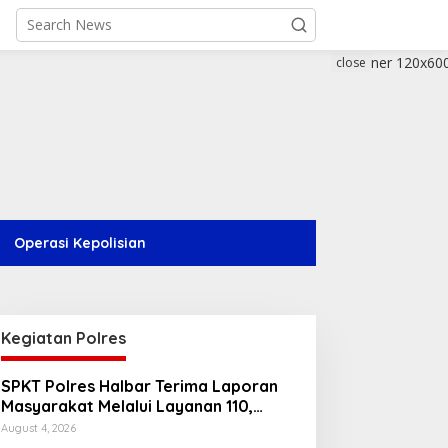
close
Operasi Kepolisian
Kegiatan Polres
SPKT Polres Halbar Terima Laporan
Masyarakat Melalui Layanan 110,
Wujud Pelayanan Presisi 24 Jam
August 4, 2026