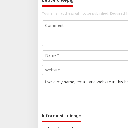
Leave a Reply
i
o
Your email address will not be published.
Required f
n
Save my name, email, and website in this b
Informasi Lainnya