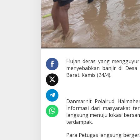
j
i
r
d
i
D
e
s
a
I
b
Hujan deras yang mengguyur
u
menyebabkan banjir di Desa 
,
H
Barat. Kamis (24/4).
a
l
m
a
Danmarnit Polairud Halmahe
h
e
informasi dari masyarakat ter
r
langsung menuju lokasi bers
a
terdampak.
B
a
Para Petugas langsung berger
r