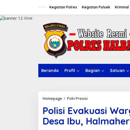
S
k
Kegiatan Polres
Kegiatan Polsek
Kriminal
i
p
close
t
o
c
o
n
t
e
n
t
Beranda
Profil
Bagian
Satuan
Homepage
/
Polri Presisi
P
o
Polisi Evakuasi Wa
l
i
Desa Ibu, Halmaher
s
i
E