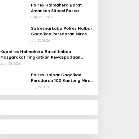
Polres Halmahera Barat
Amankan Situasi Pasca
Tarkam Di Tiga Desa, Mediasi
August 3, 2026
Terus Dilakukan
Satresnarkoba Polres Halbar
Gagalkan Peredaran Miras
Cap Tikus, Sita Ratusan
July 30, 2026
Kantong Barang Bukti
Kapolres Halmahera Barat Imbau
Masyarakat Tingkatkan Kewaspadaan
Cegah Kebakaran
July 28, 2026
Polres Halbar Gagalkan
Peredaran 100 Kantong Miras
Cap Tikus, Diamankan dari
July 15, 2026
Perkebunan Desa Tosoa