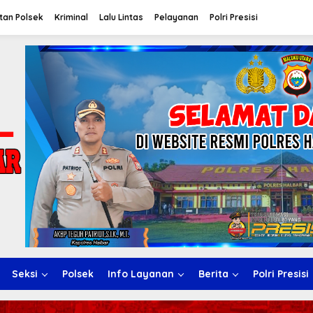
tan Polsek
Kriminal
Lalu Lintas
Pelayanan
Polri Presisi
Seksi
Polsek
Info Layanan
Berita
Polri Presisi