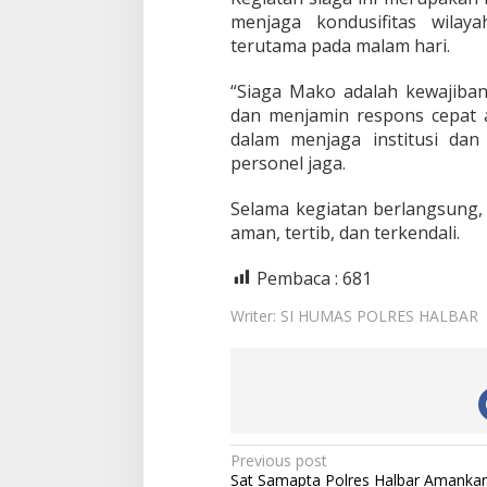
k
menjaga kondusifitas wilay
u
terutama pada malam hari.
n
g
“Siaga Mako adalah kewajiba
a
n
dan menjamin respons cepat a
P
dalam menjaga institusi dan
o
personel jaga.
l
r
Selama kegiatan berlangsung, 
e
s
aman, tertib, dan terkendali
.
H
a
Pembaca :
681
l
m
Writer: SI HUMAS POLRES HALBAR
a
h
e
r
a
B
a
P
Previous post
r
Sat Samapta Polres Halbar Amankan
a