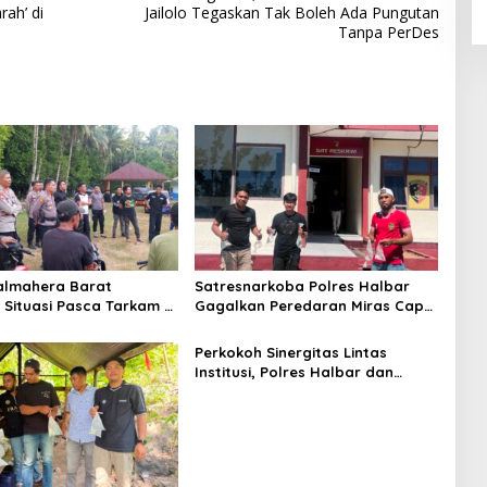
rah’ di
Jailolo Tegaskan Tak Boleh Ada Pungutan
Tanpa PerDes
almahera Barat
Satresnarkoba Polres Halbar
Situasi Pasca Tarkam Di
Gagalkan Peredaran Miras Cap
, Mediasi Terus
Tikus, Sita Ratusan Kantong
n
Barang Bukti
Perkokoh Sinergitas Lintas
Institusi, Polres Halbar dan
Kejari Komitmen Tegakkan Hukum
Profesional demi Sukseskan Asta
Cita