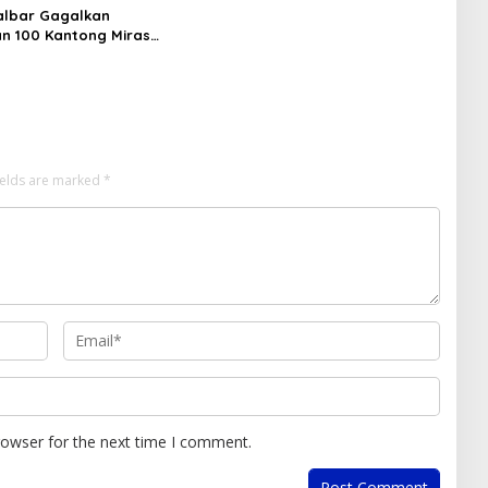
albar Gagalkan
n 100 Kantong Miras
s, Diamankan dari
an Desa Tosoa
ields are marked
*
rowser for the next time I comment.