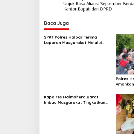
o
Unjuk Rasa Aliansi ‘September Berda
t
s
Kantor Bupati dan DPRD
t
Baca Juga
n
a
SPKT Polres Halbar Terima
v
Laporan Masyarakat Melalui
Layanan 110, Wujud Pelayanan
i
Presisi 24 Jam
g
a
t
Polres H
i
Amankan 
Tiga Desa
o
Dilakuka
Kapolres Halmahera Barat
n
Imbau Masyarakat Tingkatkan
Kewaspadaan Cegah Kebakaran