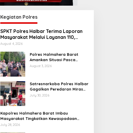
Kegiatan Polres
SPKT Polres Halbar Terima Laporan
Masyarakat Melalui Layanan 110,
Wujud Pelayanan Presisi 24 Jam
August 4, 2026
Polres Halmahera Barat
Amankan Situasi Pasca
Tarkam Di Tiga Desa, Mediasi
August 3, 2026
Terus Dilakukan
Satresnarkoba Polres Halbar
Gagalkan Peredaran Miras
Cap Tikus, Sita Ratusan
July 30, 2026
Kantong Barang Bukti
Kapolres Halmahera Barat Imbau
Masyarakat Tingkatkan Kewaspadaan
Cegah Kebakaran
July 28, 2026