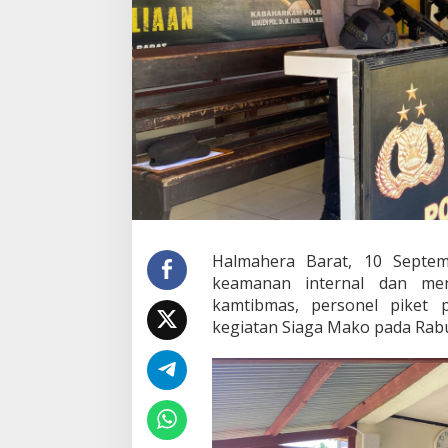
n
a
k
a
n
S
i
a
g
a
M
a
k
o
G
Halmahera Barat, 10 Septe
u
keamanan internal dan me
n
kamtibmas, personel piket 
a
kegiatan
Siaga Mako
pada Rabu
M
e
n
j
a
g
a