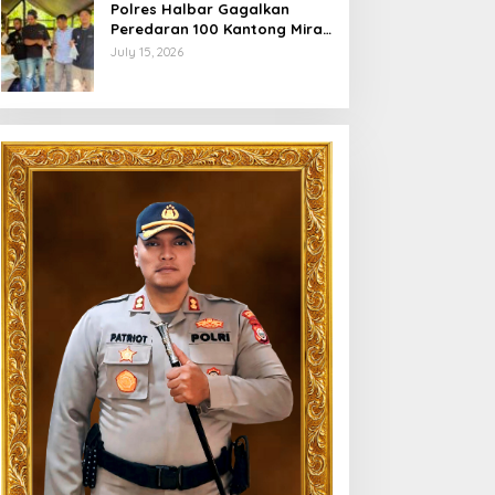
Polres Halbar Gagalkan
Peredaran 100 Kantong Miras
Cap Tikus, Diamankan dari
July 15, 2026
Perkebunan Desa Tosoa