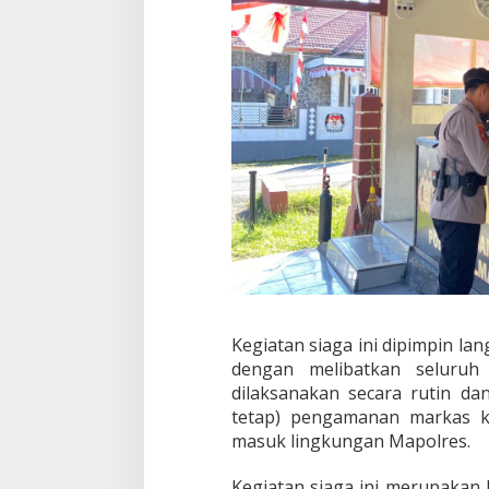
S
t
a
b
i
l
i
t
a
s
d
a
n
K
e
a
m
Kegiatan siaga ini dipimpin la
a
n
dengan melibatkan seluruh 
a
dilaksanakan secara rutin da
n
tetap) pengamanan markas k
L
masuk lingkungan Mapolres.
i
n
g
Kegiatan siaga ini merupakan