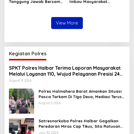
Tanggung Jawab Bersama,
Imbau Masyarakat
Polda Malut Gencarkan
Tingkatkan Kewaspadaan
Edukasi Cegah Kecelakaan
Cegah Kebakaran
Lalu Lintas
View More
Kegiatan Polres
SPKT Polres Halbar Terima Laporan Masyarakat
Melalui Layanan 110, Wujud Pelayanan Presisi 24
Jam
August 4, 2026
Polres Halmahera Barat Amankan Situasi
Pasca Tarkam Di Tiga Desa, Mediasi Terus
Dilakukan
August 3, 2026
Satresnarkoba Polres Halbar Gagalkan
Peredaran Miras Cap Tikus, Sita Ratusan
Kantong Barang Bukti
July 30, 2026