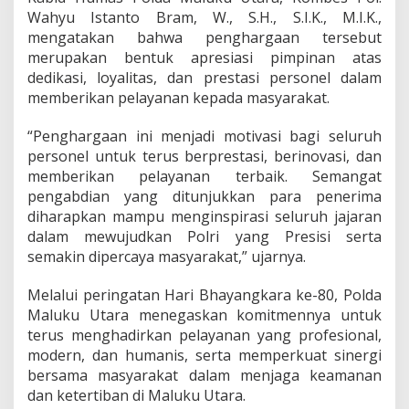
o
Wahyu Istanto Bram, W., S.H., S.I.K., M.I.K.,
n
mengatakan bahwa penghargaan tersebut
e
merupakan bentuk apresiasi pimpinan atas
l
dedikasi, loyalitas, dan prestasi personel dalam
d
a
memberikan pelayanan kepada masyarakat.
n
S
“Penghargaan ini menjadi motivasi bagi seluruh
a
personel untuk terus berprestasi, berinovasi, dan
t
memberikan pelayanan terbaik. Semangat
u
a
pengabdian yang ditunjukkan para penerima
n
diharapkan mampu menginspirasi seluruh jajaran
B
dalam mewujudkan Polri yang Presisi serta
e
semakin dipercaya masyarakat,” ujarnya.
r
p
r
Melalui peringatan Hari Bhayangkara ke-80, Polda
e
Maluku Utara menegaskan komitmennya untuk
s
terus menghadirkan pelayanan yang profesional,
t
modern, dan humanis, serta memperkuat sinergi
a
s
bersama masyarakat dalam menjaga keamanan
i
dan ketertiban di Maluku Utara.