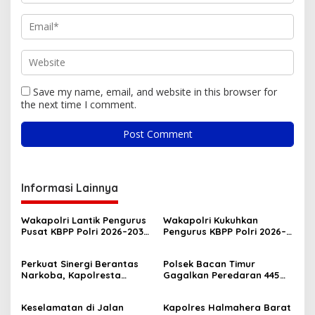
Save my name, email, and website in this browser for
the next time I comment.
Informasi Lainnya
Wakapolri Lantik Pengurus
Wakapolri Kukuhkan
Pusat KBPP Polri 2026–2031,
Pengurus KBPP Polri 2026–
Awali Konsolidasi
2031, Dorong SDM Unggul
Organisasi Nasional
dan Berdaya Saing
Perkuat Sinergi Berantas
Polsek Bacan Timur
Narkoba, Kapolresta
Gagalkan Peredaran 445
Tidore Terima Kunjungan
Kantong Miras Cap Tikus
Silaturahmi Kepala BNN
Siap Edar
Keselamatan di Jalan
Kapolres Halmahera Barat
Provinsi Maluku Utara