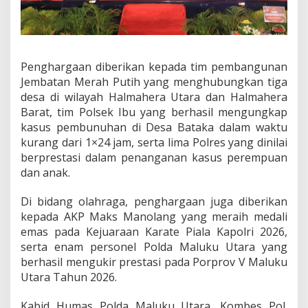
e
r
i
k
a
Penghargaan diberikan kepada tim pembangunan
n
Jembatan Merah Putih yang menghubungkan tiga
P
e
desa di wilayah Halmahera Utara dan Halmahera
n
Barat, tim Polsek Ibu yang berhasil mengungkap
g
kasus pembunuhan di Desa Bataka dalam waktu
h
kurang dari 1×24 jam, serta lima Polres yang dinilai
a
r
berprestasi dalam penanganan kasus perempuan
g
dan anak.
a
a
Di bidang olahraga, penghargaan juga diberikan
n
kepada AKP Maks Manolang yang meraih medali
b
a
emas pada Kejuaraan Karate Piala Kapolri 2026,
g
serta enam personel Polda Maluku Utara yang
i
berhasil mengukir prestasi pada Porprov V Maluku
P
Utara Tahun 2026.
e
r
s
Kabid Humas Polda Maluku Utara, Kombes Pol.