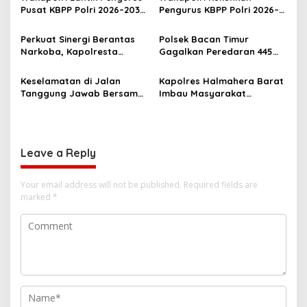
v
Pusat KBPP Polri 2026–2031,
Pengurus KBPP Polri 2026–
i
Awali Konsolidasi
2031, Dorong SDM Unggul
g
Organisasi Nasional
dan Berdaya Saing
Perkuat Sinergi Berantas
Polsek Bacan Timur
Narkoba, Kapolresta
Gagalkan Peredaran 445
a
Tidore Terima Kunjungan
Kantong Miras Cap Tikus
t
Silaturahmi Kepala BNN
Siap Edar
Keselamatan di Jalan
Kapolres Halmahera Barat
Provinsi Maluku Utara
i
Tanggung Jawab Bersama,
Imbau Masyarakat
Polda Malut Gencarkan
Tingkatkan Kewaspadaan
o
Edukasi Cegah Kecelakaan
Cegah Kebakaran
n
Lalu Lintas
Leave a Reply
Your email address will not be published.
Required fields are
marked
*