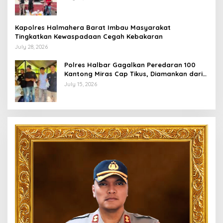
Kapolres Halmahera Barat Imbau Masyarakat
Tingkatkan Kewaspadaan Cegah Kebakaran
July 28, 2026
Polres Halbar Gagalkan Peredaran 100
Kantong Miras Cap Tikus, Diamankan dari
Perkebunan Desa Tosoa
July 15, 2026