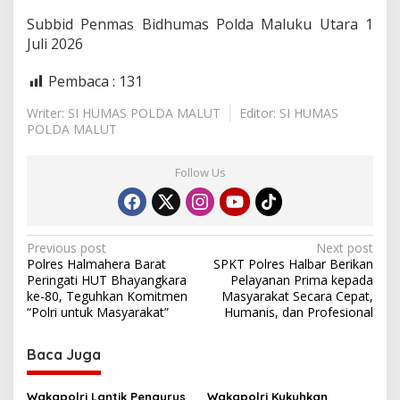
Subbid Penmas Bidhumas Polda Maluku Utara 1
Juli 2026
Pembaca :
131
Writer: SI HUMAS POLDA MALUT
Editor: SI HUMAS
POLDA MALUT
Follow Us
P
Previous post
Next post
Polres Halmahera Barat
SPKT Polres Halbar Berikan
o
Peringati HUT Bhayangkara
Pelayanan Prima kepada
s
ke-80, Teguhkan Komitmen
Masyarakat Secara Cepat,
“Polri untuk Masyarakat”
Humanis, dan Profesional
t
n
Baca Juga
a
Wakapolri Lantik Pengurus
Wakapolri Kukuhkan