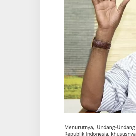
r
d
a
s
a
r
k
a
n
U
n
d
a
n
g
-
U
n
d
a
n
g
Menurutnya, Undang-Undang
Republik Indonesia, khususnya