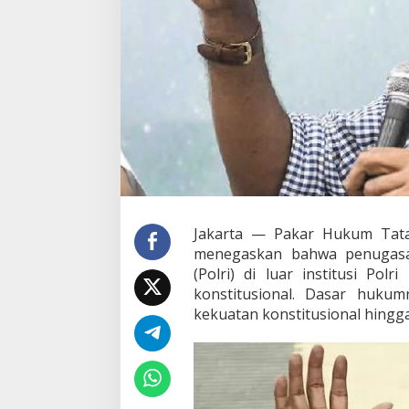
d
i
L
u
a
r
I
n
s
t
i
t
u
s
Jakarta — Pakar Hukum Tata 
i
P
menegaskan bahwa penugasan
o
(Polri) di luar institusi P
l
konstitusional. Dasar hukum
r
kekuatan konstitusional hingga 
i
S
a
h
B
e