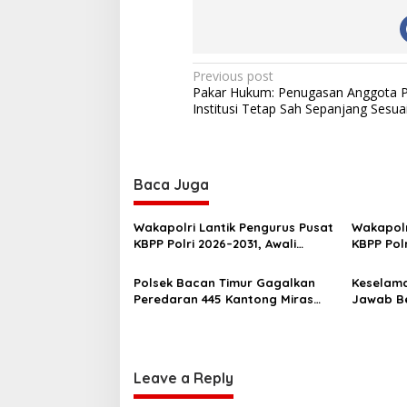
P
Previous post
Pakar Hukum: Penugasan Anggota Po
o
Institusi Tetap Sah Sepanjang Sesu
s
t
n
Baca Juga
a
v
Wakapolri Lantik Pengurus Pusat
Wakapolr
KBPP Polri 2026–2031, Awali
KBPP Pol
i
Konsolidasi Organisasi Nasional
SDM Ungg
g
Polsek Bacan Timur Gagalkan
Keselama
Peredaran 445 Kantong Miras
Jawab Be
a
Cap Tikus Siap Edar
Gencarka
t
Kecelaka
i
Leave a Reply
o