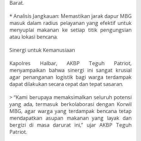
Barat.
e
r
s
* Analisis Jangkauan: Memastikan jarak dapur MBG
a
masuk dalam radius pelayanan yang efektif untuk
m
menyuplai makanan ke setiap titik pengungsian
a
atau lokasi bencana.
K
o
r
Sinergi untuk Kemanusiaan
w
i
Kapolres Halbar, AKBP Teguh Patriot,
l
menyampaikan bahwa sinergi ini sangat krusial
M
agar penanganan logistik bagi warga terdampak
a
l
dapat dilakukan secara cepat dan tepat sasaran.
u
t
> “Kami berupaya memaksimalkan seluruh potensi
yang ada, termasuk berkolaborasi dengan Korwil
MBG, agar warga yang terdampak bencana tetap
mendapatkan asupan makanan yang layak dan
bergizi di masa darurat ini,” ujar AKBP Teguh
Patriot.