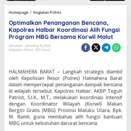
Homepage
/
Kegiatan Polres
O
p
Optimalkan Penanganan Bencana,
t
i
Kapolres Halbar Koordinasi Alih Fungsi
m
Program MBG Bersama Korwil Malut
a
l
Sihumas
January 13, 2026
k
Kegiatan Polres
814 Views
a
n
P
e
HALMAHERA BARAT – Langkah strategis diambil
n
oleh Kepolisian Resor (Polres) Halmahera Barat
a
dalam mempercepat penanganan dampak bencana
n
di wilayah tersebut. Kapolres Halbar, AKBP Teguh
g
a
Patriot, S.I.K., M.T., melakukan koordinasi intensif
n
dengan Koordinator Wilayah (Korwil) Makan
a
Bergizi Gratis (MBG) Provinsi Maluku Utara, Bpk.
n
M. Ramli, guna membahas alih fungsi bantuan
B
MBG untuk kebutuhan darurat bencana.
e
n