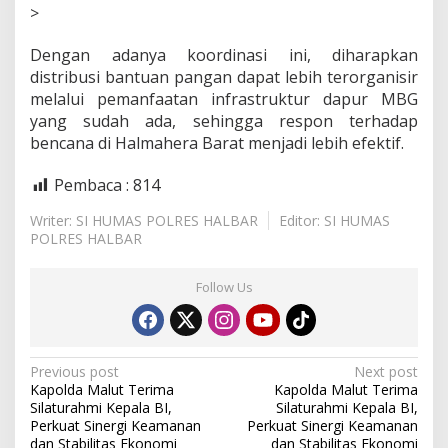
>
Dengan adanya koordinasi ini, diharapkan
distribusi bantuan pangan dapat lebih terorganisir
melalui pemanfaatan infrastruktur dapur MBG
yang sudah ada, sehingga respon terhadap
bencana di Halmahera Barat menjadi lebih efektif.
Pembaca :
814
Writer: SI HUMAS POLRES HALBAR
Editor: SI HUMAS
POLRES HALBAR
Follow Us
P
Previous post
Next post
Kapolda Malut Terima
Kapolda Malut Terima
o
Silaturahmi Kepala BI,
Silaturahmi Kepala BI,
s
Perkuat Sinergi Keamanan
Perkuat Sinergi Keamanan
dan Stabilitas Ekonomi
dan Stabilitas Ekonomi