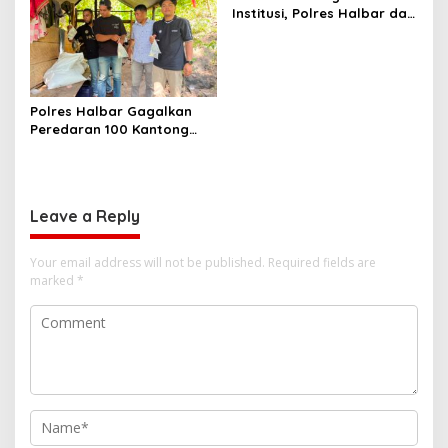
Barang Bukti
Institusi, Polres Halbar dan
Kejari Komitmen Tegakkan
Hukum Profesional demi
Sukseskan Asta Cita
Polres Halbar Gagalkan
Peredaran 100 Kantong
Miras Cap Tikus, Diamankan
dari Perkebunan Desa
Tosoa
Leave a Reply
Your email address will not be published.
Required fields are
marked
*