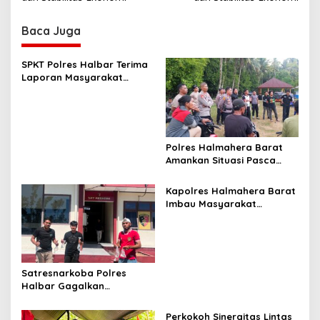
t
n
Baca Juga
a
v
SPKT Polres Halbar Terima
Laporan Masyarakat
i
Melalui Layanan 110, Wujud
g
Pelayanan Presisi 24 Jam
a
t
Polres Halmahera Barat
Amankan Situasi Pasca
i
Tarkam Di Tiga Desa,
o
Mediasi Terus Dilakukan
Kapolres Halmahera Barat
n
Imbau Masyarakat
Tingkatkan Kewaspadaan
Cegah Kebakaran
Satresnarkoba Polres
Halbar Gagalkan
Peredaran Miras Cap Tikus,
Sita Ratusan Kantong
Perkokoh Sinergitas Lintas