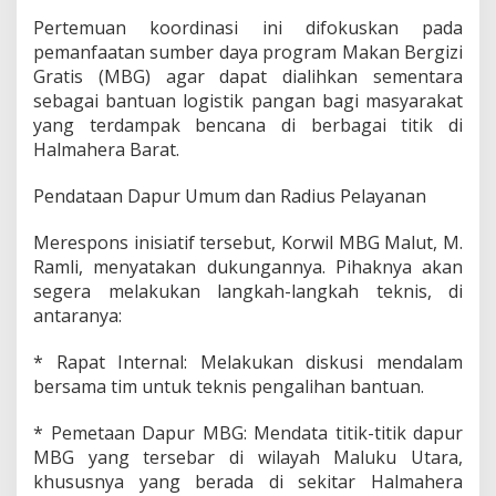
n
Pertemuan koordinasi ini difokuskan pada
a
pemanfaatan sumber daya program Makan Bergizi
s
i
Gratis (MBG) agar dapat dialihkan sementara
A
sebagai bantuan logistik pangan bagi masyarakat
l
yang terdampak bencana di berbagai titik di
i
Halmahera Barat.
h
F
u
Pendataan Dapur Umum dan Radius Pelayanan
n
g
Merespons inisiatif tersebut, Korwil MBG Malut, M.
s
Ramli, menyatakan dukungannya. Pihaknya akan
i
segera melakukan langkah-langkah teknis, di
P
r
antaranya:
o
g
* Rapat Internal: Melakukan diskusi mendalam
r
bersama tim untuk teknis pengalihan bantuan.
a
m
M
* Pemetaan Dapur MBG: Mendata titik-titik dapur
B
MBG yang tersebar di wilayah Maluku Utara,
G
khususnya yang berada di sekitar Halmahera
B