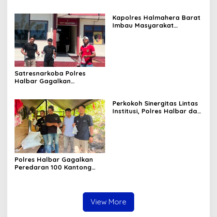
Tarkam Di Tiga Desa,
Mediasi Terus Dilakukan
Kapolres Halmahera Barat
Imbau Masyarakat
Tingkatkan Kewaspadaan
Cegah Kebakaran
Satresnarkoba Polres
Halbar Gagalkan
Peredaran Miras Cap Tikus,
Sita Ratusan Kantong
Perkokoh Sinergitas Lintas
Barang Bukti
Institusi, Polres Halbar dan
Kejari Komitmen Tegakkan
Hukum Profesional demi
Sukseskan Asta Cita
Polres Halbar Gagalkan
Peredaran 100 Kantong
Miras Cap Tikus, Diamankan
dari Perkebunan Desa
Tosoa
View More