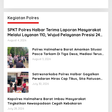
Kegiatan Polres
SPKT Polres Halbar Terima Laporan Masyarakat
Melalui Layanan 110, Wujud Pelayanan Presisi 24
Jam
August 4, 2026
Polres Halmahera Barat Amankan Situasi
Pasca Tarkam Di Tiga Desa, Mediasi Terus
Dilakukan
August 3, 2026
Satresnarkoba Polres Halbar Gagalkan
Peredaran Miras Cap Tikus, Sita Ratusan
Kantong Barang Bukti
July 30, 2026
Kapolres Halmahera Barat Imbau Masyarakat
Tingkatkan Kewaspadaan Cegah Kebakaran
July 28, 2026