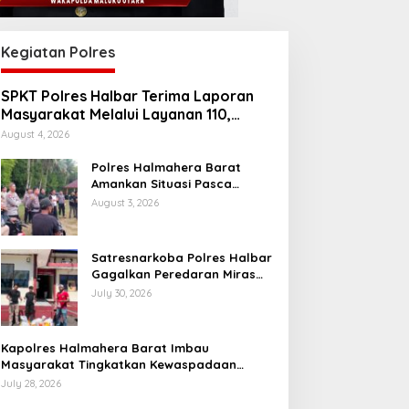
Kegiatan Polres
SPKT Polres Halbar Terima Laporan
Masyarakat Melalui Layanan 110,
Wujud Pelayanan Presisi 24 Jam
August 4, 2026
Polres Halmahera Barat
Amankan Situasi Pasca
Tarkam Di Tiga Desa, Mediasi
August 3, 2026
Terus Dilakukan
Satresnarkoba Polres Halbar
Gagalkan Peredaran Miras
Cap Tikus, Sita Ratusan
July 30, 2026
Kantong Barang Bukti
Kapolres Halmahera Barat Imbau
Masyarakat Tingkatkan Kewaspadaan
Cegah Kebakaran
July 28, 2026