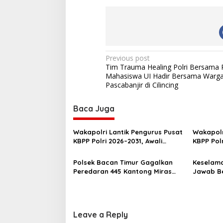
P
Previous post
Tim Trauma Healing Polri Bersama
o
Mahasiswa UI Hadir Bersama Warg
s
Pascabanjir di Cilincing
t
Baca Juga
n
a
Wakapolri Lantik Pengurus Pusat
Wakapolr
v
KBPP Polri 2026–2031, Awali
KBPP Pol
Konsolidasi Organisasi Nasional
SDM Ungg
i
Polsek Bacan Timur Gagalkan
Keselama
g
Peredaran 445 Kantong Miras
Jawab Be
Cap Tikus Siap Edar
Gencarka
a
Kecelaka
t
i
Leave a Reply