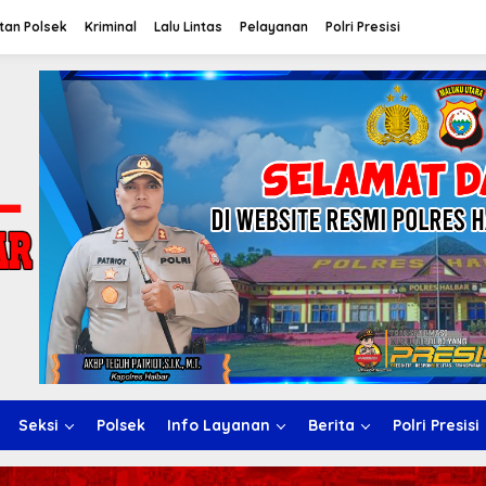
tan Polsek
Kriminal
Lalu Lintas
Pelayanan
Polri Presisi
Seksi
Polsek
Info Layanan
Berita
Polri Presisi