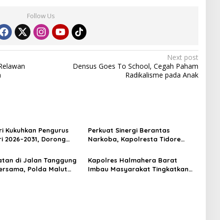
Follow Us
Next post
 Relawan
Densus Goes To School, Cegah Paham
a
Radikalisme pada Anak
i Kukuhkan Pengurus
Perkuat Sinergi Berantas
ri 2026–2031, Dorong
Narkoba, Kapolresta Tidore
ul dan Berdaya Saing
Terima Kunjungan Silaturahmi
Kepala BNN Provinsi Maluku
tan di Jalan Tanggung
Kapolres Halmahera Barat
Utara
rsama, Polda Malut
Imbau Masyarakat Tingkatkan
n Edukasi Cegah
Kewaspadaan Cegah Kebakaran
an Lalu Lintas