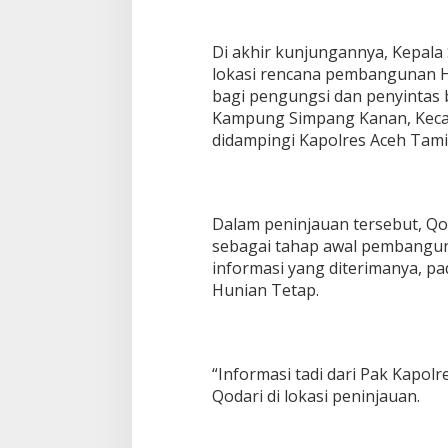
T
e
t
Di akhir kunjungannya, Kepala
a
lokasi rencana pembangunan H
p
bagi pengungsi dan penyintas b
d
Kampung Simpang Kanan, Keca
i
A
didampingi Kapolres Aceh Tamia
c
e
h
T
Dalam peninjauan tersebut, Qo
a
m
sebagai tahap awal pembangu
i
informasi yang diterimanya, p
a
Hunian Tetap.
n
g
“Informasi tadi dari Pak Kapol
Qodari di lokasi peninjauan.