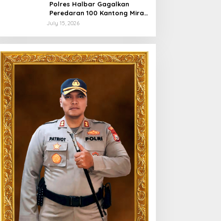
Polres Halbar Gagalkan
Peredaran 100 Kantong Miras
Cap Tikus, Diamankan dari
July 15, 2026
Perkebunan Desa Tosoa