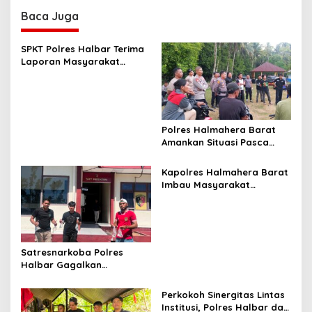
n
Baca Juga
a
v
SPKT Polres Halbar Terima
Laporan Masyarakat
i
Melalui Layanan 110, Wujud
g
Pelayanan Presisi 24 Jam
a
t
Polres Halmahera Barat
Amankan Situasi Pasca
i
Tarkam Di Tiga Desa,
o
Mediasi Terus Dilakukan
Kapolres Halmahera Barat
n
Imbau Masyarakat
Tingkatkan Kewaspadaan
Cegah Kebakaran
Satresnarkoba Polres
Halbar Gagalkan
Peredaran Miras Cap Tikus,
Sita Ratusan Kantong
Perkokoh Sinergitas Lintas
Barang Bukti
Institusi, Polres Halbar dan