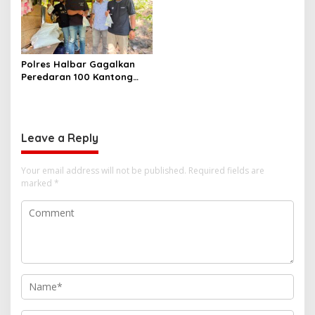
Kejari Komitmen Tegakkan
Hukum Profesional demi
Sukseskan Asta Cita
Polres Halbar Gagalkan
Peredaran 100 Kantong
Miras Cap Tikus, Diamankan
dari Perkebunan Desa
Tosoa
Leave a Reply
Your email address will not be published.
Required fields are
marked
*