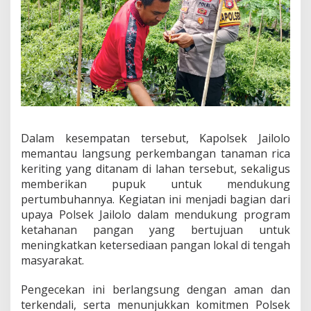
k
p
a
d
a
T
a
n
a
m
a
Dalam kesempatan tersebut, Kapolsek Jailolo
n
memantau langsung perkembangan tanaman rica
R
keriting yang ditanam di lahan tersebut, sekaligus
i
c
memberikan pupuk untuk mendukung
a
pertumbuhannya. Kegiatan ini menjadi bagian dari
K
upaya Polsek Jailolo dalam mendukung program
e
ketahanan pangan yang bertujuan untuk
r
meningkatkan ketersediaan pangan lokal di tengah
i
t
masyarakat.
i
n
Pengecekan ini berlangsung dengan aman dan
g
terkendali, serta menunjukkan komitmen Polsek
u