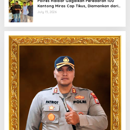
Polres Halbar Gagalkan Peredaran 100
Kantong Miras Cap Tikus, Diamankan dari
Perkebunan Desa Tosoa
July 15, 2026