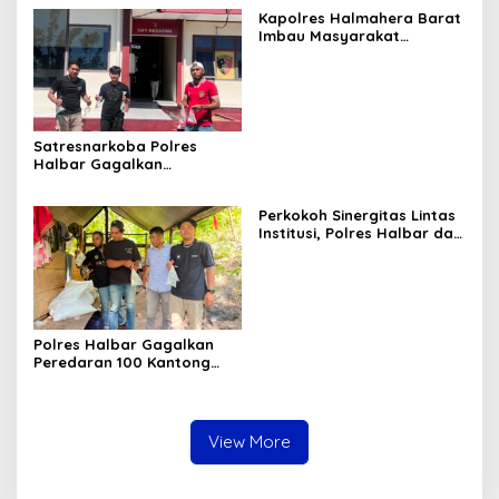
Mediasi Terus Dilakukan
Kapolres Halmahera Barat
Imbau Masyarakat
Tingkatkan Kewaspadaan
Cegah Kebakaran
Satresnarkoba Polres
Halbar Gagalkan
Peredaran Miras Cap Tikus,
Sita Ratusan Kantong
Perkokoh Sinergitas Lintas
Barang Bukti
Institusi, Polres Halbar dan
Kejari Komitmen Tegakkan
Hukum Profesional demi
Sukseskan Asta Cita
Polres Halbar Gagalkan
Peredaran 100 Kantong
Miras Cap Tikus, Diamankan
dari Perkebunan Desa
Tosoa
View More