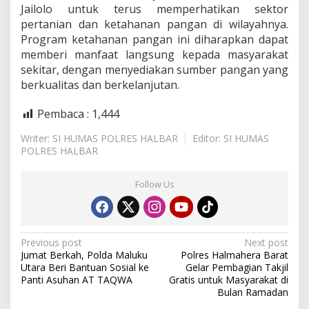
Jailolo untuk terus memperhatikan sektor
n
t
pertanian dan ketahanan pangan di wilayahnya.
u
Program ketahanan pangan ini diharapkan dapat
k
memberi manfaat langsung kepada masyarakat
K
sekitar, dengan menyediakan sumber pangan yang
e
t
berkualitas dan berkelanjutan.
a
h
Pembaca :
1,444
a
n
Writer: SI HUMAS POLRES HALBAR
Editor: SI HUMAS
a
POLRES HALBAR
n
P
a
Follow Us
n
g
a
n
P
Previous post
Next post
Jumat Berkah, Polda Maluku
Polres Halmahera Barat
o
Utara Beri Bantuan Sosial ke
Gelar Pembagian Takjil
s
Panti Asuhan AT TAQWA
Gratis untuk Masyarakat di
Bulan Ramadan
t