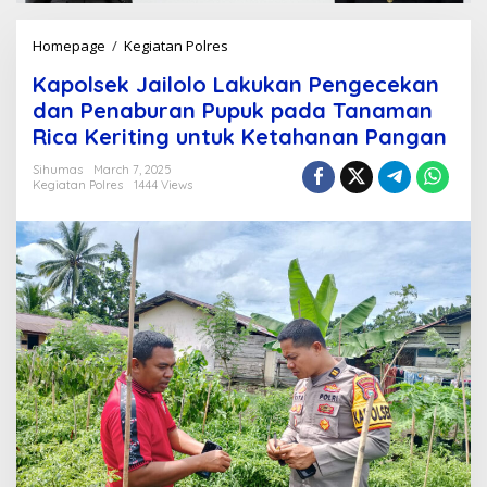
Homepage
/
Kegiatan Polres
K
a
Kapolsek Jailolo Lakukan Pengecekan
p
o
dan Penaburan Pupuk pada Tanaman
l
Rica Keriting untuk Ketahanan Pangan
s
e
Sihumas
March 7, 2025
k
Kegiatan Polres
1444 Views
J
a
i
l
o
l
o
L
a
k
u
k
a
n
P