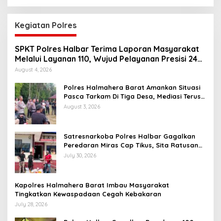
Kegiatan Polres
SPKT Polres Halbar Terima Laporan Masyarakat
Melalui Layanan 110, Wujud Pelayanan Presisi 24
Jam
August 4, 2026
Polres Halmahera Barat Amankan Situasi
Pasca Tarkam Di Tiga Desa, Mediasi Terus
Dilakukan
August 3, 2026
Satresnarkoba Polres Halbar Gagalkan
Peredaran Miras Cap Tikus, Sita Ratusan
Kantong Barang Bukti
July 30, 2026
Kapolres Halmahera Barat Imbau Masyarakat
Tingkatkan Kewaspadaan Cegah Kebakaran
July 28, 2026