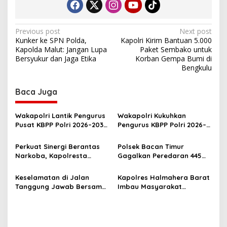
P
Previous post
Next post
Kunker ke SPN Polda,
Kapolri Kirim Bantuan 5.000
o
Kapolda Malut: Jangan Lupa
Paket Sembako untuk
s
Bersyukur dan Jaga Etika
Korban Gempa Bumi di
Bengkulu
t
n
Baca Juga
a
v
Wakapolri Lantik Pengurus
Wakapolri Kukuhkan
Pusat KBPP Polri 2026–2031,
Pengurus KBPP Polri 2026–
i
Awali Konsolidasi
2031, Dorong SDM Unggul
g
Organisasi Nasional
dan Berdaya Saing
Perkuat Sinergi Berantas
Polsek Bacan Timur
Narkoba, Kapolresta
Gagalkan Peredaran 445
a
Tidore Terima Kunjungan
Kantong Miras Cap Tikus
t
Silaturahmi Kepala BNN
Siap Edar
Keselamatan di Jalan
Kapolres Halmahera Barat
Provinsi Maluku Utara
i
Tanggung Jawab Bersama,
Imbau Masyarakat
Polda Malut Gencarkan
Tingkatkan Kewaspadaan
o
Edukasi Cegah Kecelakaan
Cegah Kebakaran
n
Lalu Lintas