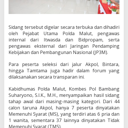
l
P
e
n
e
Sidang tersebut digelar secara terbuka dan dihadiri
r
oleh Pejabat Utama Polda Malut, pengawas
i
m
internal dari Itwasda dan Bidpropam, serta
a
pengawas eksternal dari Jaringan Pendamping
a
Kebijakan dan Pembangunan Nasional (JP3M).
n
A
Para peserta seleksi dari jalur Akpol, Bintara,
n
g
hingga Tamtama juga hadir dalam forum yang
g
dilaksanakan secara transparan ini.
o
t
Kabidhumas Polda Malut, Kombes Pol Bambang
a
Suharyono, S.I.K., M.H., menyampaikan hasil sidang
P
o
tahap awal dari masing-masing kategori. Dari 44
l
calon taruna Akpol, hanya 7 peserta dinyatakan
r
Memenuhi Syarat (MS), yang terdiri atas 6 pria dan
i
1 wanita, sementara 37 lainnya dinyatakan Tidak
2
Memenuhi Syarat (TMS).
0