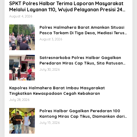
SPKT Polres Halbar Terima Laporan Masyarakat
Melalui Layanan 110, Wujud Pelayanan Presisi 24
Jam
August 4, 2026
Polres Halmahera Barat Amankan Situasi
Pasca Tarkam Di Tiga Desa, Mediasi Terus
Dilakukan
August 3, 2026
Satresnarkoba Polres Halbar Gagalkan
Peredaran Miras Cap Tikus, Sita Ratusan
Kantong Barang Bukti
July 30, 2026
Kapolres Halmahera Barat Imbau Masyarakat
Tingkatkan Kewaspadaan Cegah Kebakaran
July 28, 2026
Polres Halbar Gagalkan Peredaran 100
Kantong Miras Cap Tikus, Diamankan dari
Perkebunan Desa Tosoa
July 15, 2026