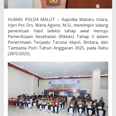
g
P
e
n
HUMAS POLDA MALUT – Kapolda Maluku Utara,
e
Irjen Pol. Drs. Waris Agono, M.Si., memimpin sidang
n
t
penentuan hasil seleksi tahap awal menuju
u
Pemeriksaan Kesehatan (Rikkes) Tahap II dalam
a
Penerimaan Terpadu Taruna Akpol, Bintara, dan
n
Tamtama Polri Tahun Anggaran 2025, pada Rabu
H
(28/5/2025).
a
s
i
l
S
e
l
e
k
s
i
A
w
a