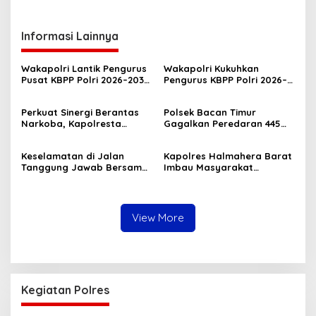
Informasi Lainnya
Wakapolri Lantik Pengurus
Wakapolri Kukuhkan
Pusat KBPP Polri 2026–2031,
Pengurus KBPP Polri 2026–
Awali Konsolidasi
2031, Dorong SDM Unggul
Organisasi Nasional
dan Berdaya Saing
Perkuat Sinergi Berantas
Polsek Bacan Timur
Narkoba, Kapolresta
Gagalkan Peredaran 445
Tidore Terima Kunjungan
Kantong Miras Cap Tikus
Silaturahmi Kepala BNN
Siap Edar
Keselamatan di Jalan
Kapolres Halmahera Barat
Provinsi Maluku Utara
Tanggung Jawab Bersama,
Imbau Masyarakat
Polda Malut Gencarkan
Tingkatkan Kewaspadaan
Edukasi Cegah Kecelakaan
Cegah Kebakaran
Lalu Lintas
View More
Kegiatan Polres