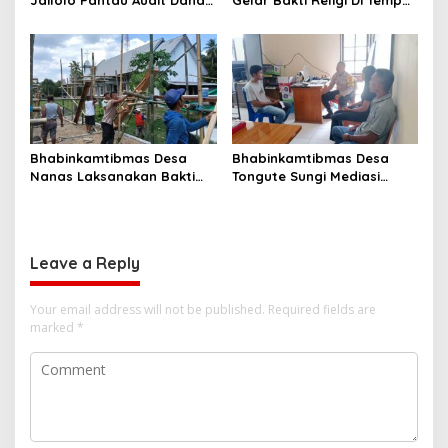
Desa oleh Inspektorat
Ibadah Dalam Rangka Hut
Kabupaten Halmahera
Bhayangkara Ke-80*
Barat
Bhabinkamtibmas Desa
Bhabinkamtibmas Desa
Nanas Laksanakan Bakti
Tongute Sungi Mediasi
Sosial Bantu Pembangunan
Permasalahan Tanggung
Rumah Pastori di Togola
Jawab Nafkah Anak
Sanger
Leave a Reply
Your email address will not be published.
Required fields are
marked
*