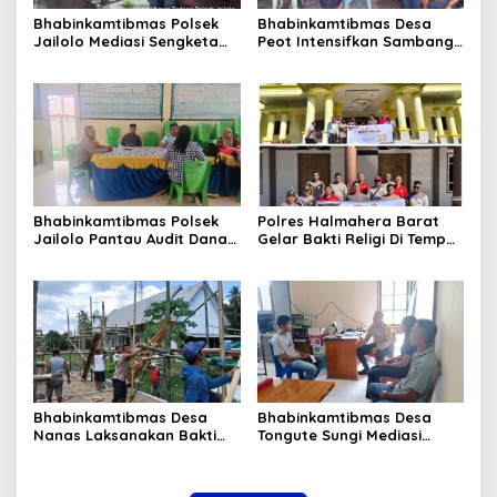
Bhabinkamtibmas Polsek
Bhabinkamtibmas Desa
Jailolo Mediasi Sengketa
Peot Intensifkan Sambang
Batas Tanah, Kedepankan
dan Sampaikan Pesan
Penyelesaian Secara
Kamtibmas kepada Warga
Musyawarah
Bhabinkamtibmas Polsek
Polres Halmahera Barat
Jailolo Pantau Audit Dana
Gelar Bakti Religi Di Tempat
Desa oleh Inspektorat
Ibadah Dalam Rangka Hut
Kabupaten Halmahera
Bhayangkara Ke-80*
Barat
Bhabinkamtibmas Desa
Bhabinkamtibmas Desa
Nanas Laksanakan Bakti
Tongute Sungi Mediasi
Sosial Bantu Pembangunan
Permasalahan Tanggung
Rumah Pastori di Togola
Jawab Nafkah Anak
Sanger