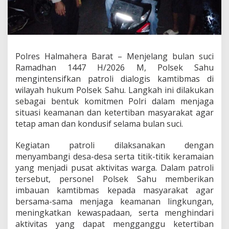
s
e
k
S
a
h
Polres Halmahera Barat – Menjelang bulan suci
u
Ramadhan 1447 H/2026 M, Polsek Sahu
H
a
mengintensifkan patroli dialogis kamtibmas di
d
wilayah hukum Polsek Sahu. Langkah ini dilakukan
i
sebagai bentuk komitmen Polri dalam menjaga
r
situasi keamanan dan ketertiban masyarakat agar
J
tetap aman dan kondusif selama bulan suci.
a
g
a
Kegiatan patroli dilaksanakan dengan
K
menyambangi desa-desa serta titik-titik keramaian
a
yang menjadi pusat aktivitas warga. Dalam patroli
m
tersebut, personel Polsek Sahu memberikan
t
i
imbauan kamtibmas kepada masyarakat agar
b
bersama-sama menjaga keamanan lingkungan,
m
meningkatkan kewaspadaan, serta menghindari
a
aktivitas yang dapat mengganggu ketertiban
s