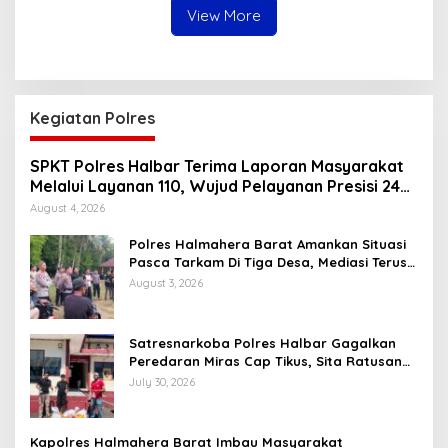
View More
Kegiatan Polres
SPKT Polres Halbar Terima Laporan Masyarakat
Melalui Layanan 110, Wujud Pelayanan Presisi 24
Jam
August 4, 2026
Polres Halmahera Barat Amankan Situasi
Pasca Tarkam Di Tiga Desa, Mediasi Terus
Dilakukan
August 3, 2026
Satresnarkoba Polres Halbar Gagalkan
Peredaran Miras Cap Tikus, Sita Ratusan
Kantong Barang Bukti
July 30, 2026
Kapolres Halmahera Barat Imbau Masyarakat