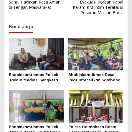
o
Sahu, Hadirkan Rasa Aman
Evakuasi Korban Kapal
s
di Tengah Masyarakat
Karam KM Intim Teratai di
Perairan Makian Barat
t
n
Baca Juga
a
v
i
g
a
t
Bhabinkamtibmas Polsek
Bhabinkamtibmas Desa
Jailolo Mediasi Sengketa
Peot Intensifkan Sambang
i
Batas Tanah, Kedepankan
dan Sampaikan Pesan
o
Penyelesaian Secara
Kamtibmas kepada Warga
Musyawarah
n
Bhabinkamtibmas Polsek
Polres Halmahera Barat
Jailolo Pantau Audit Dana
Gelar Bakti Religi Di Tempat