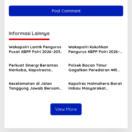
Informasi Lainnya
Wakapolri Lantik Pengurus
Wakapolri Kukuhkan
Pusat KBPP Polri 2026–2031,
Pengurus KBPP Polri 2026–
Awali Konsolidasi
2031, Dorong SDM Unggul
Organisasi Nasional
dan Berdaya Saing
Perkuat Sinergi Berantas
Polsek Bacan Timur
Narkoba, Kapolresta
Gagalkan Peredaran 445
Tidore Terima Kunjungan
Kantong Miras Cap Tikus
Silaturahmi Kepala BNN
Siap Edar
Keselamatan di Jalan
Kapolres Halmahera Barat
Provinsi Maluku Utara
Tanggung Jawab Bersama,
Imbau Masyarakat
Polda Malut Gencarkan
Tingkatkan Kewaspadaan
Edukasi Cegah Kecelakaan
Cegah Kebakaran
Lalu Lintas
View More