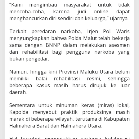
d
“Kami mengimbau masyarakat untuk tidak
a
mencoba-coba, karena judi online dapat
n
menghancurkan diri sendiri dan keluarga,” ujarnya.
M
i
Terkait peredaran narkoba, Irjen Pol. Waris
r
a
mengungkapkan bahwa Polda Malut telah bekerja
s
sama dengan BNNP dalam melakukan asesmen
I
dan rehabilitasi bagi pengguna narkoba yang
l
bukan pengedar.
e
g
a
Namun, hingga kini Provinsi Maluku Utara belum
l
memiliki balai rehabilitasi resmi, sehingga
beberapa kasus masih harus dirujuk ke luar
daerah.
Sementara untuk minuman keras (miras) lokal,
Kapolda menyebut praktik produksinya masih
marak di beberapa wilayah, terutama di Kabupaten
Halmahera Barat dan Halmahera Utara.
Hal tersebut menunjukkan perlunya kolaborasi