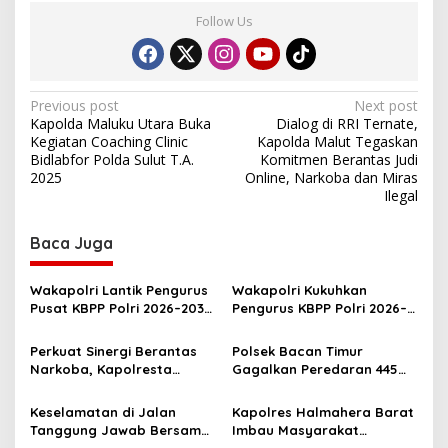
Follow Us
P
Previous post
Next post
Kapolda Maluku Utara Buka
Dialog di RRI Ternate,
o
Kegiatan Coaching Clinic
Kapolda Malut Tegaskan
s
Bidlabfor Polda Sulut T.A.
Komitmen Berantas Judi
2025
Online, Narkoba dan Miras
t
Ilegal
n
Baca Juga
a
v
Wakapolri Lantik Pengurus
Wakapolri Kukuhkan
i
Pusat KBPP Polri 2026–2031,
Pengurus KBPP Polri 2026–
g
Awali Konsolidasi
2031, Dorong SDM Unggul
Organisasi Nasional
dan Berdaya Saing
Perkuat Sinergi Berantas
Polsek Bacan Timur
a
Narkoba, Kapolresta
Gagalkan Peredaran 445
t
Tidore Terima Kunjungan
Kantong Miras Cap Tikus
Silaturahmi Kepala BNN
Siap Edar
i
Keselamatan di Jalan
Kapolres Halmahera Barat
Provinsi Maluku Utara
Tanggung Jawab Bersama,
Imbau Masyarakat
o
Polda Malut Gencarkan
Tingkatkan Kewaspadaan