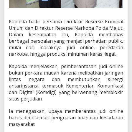
e
r
a
n
Kapolda hadir bersama Direktur Reserse Kriminal
t
Umum dan Direktur Reserse Narkoba Polda Malut.
a
Dalam kesempatan itu, Kapolda membahas
s
J
berbagai persoalan yang menjadi perhatian publik,
u
mulai dari maraknya judi online, peredaran
d
narkoba, hingga produksi minuman keras ilegal.
i
O
Kapolda menjelaskan, pemberantasan judi online
n
l
bukan perkara mudah karena melibatkan jaringan
i
lintas negara dan membutuhkan sinergi
n
antarinstansi, termasuk Kementerian Komunikasi
e
dan Digital (Komdigi) yang berwenang memblokir
,
situs perjudian.
N
a
r
Ia menegaskan, upaya memberantas judi online
k
harus dimulai dari penguatan iman dan kesadaran
o
masyarakat.
b
a