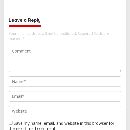
n
Edukasi Cegah Kecelakaan
Cegah Kebakaran
Lalu Lintas
Leave a Reply
Your email address will not be published.
Required fields are
marked
*
Save my name, email, and website in this browser for
the next time I comment.