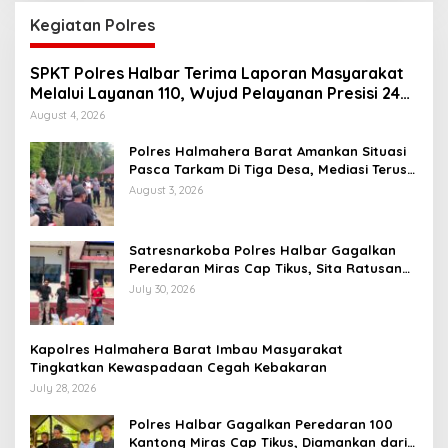
Kegiatan Polres
SPKT Polres Halbar Terima Laporan Masyarakat
Melalui Layanan 110, Wujud Pelayanan Presisi 24
Jam
August 4, 2026
Polres Halmahera Barat Amankan Situasi
Pasca Tarkam Di Tiga Desa, Mediasi Terus
Dilakukan
August 3, 2026
Satresnarkoba Polres Halbar Gagalkan
Peredaran Miras Cap Tikus, Sita Ratusan
Kantong Barang Bukti
July 30, 2026
Kapolres Halmahera Barat Imbau Masyarakat
Tingkatkan Kewaspadaan Cegah Kebakaran
July 28, 2026
Polres Halbar Gagalkan Peredaran 100
Kantong Miras Cap Tikus, Diamankan dari