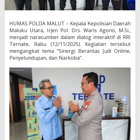
l
d
a
M
HUMAS POLDA MALUT – Kepala Kepolisian Daerah
a
Maluku Utara, Irjen Pol. Drs. Waris Agono, M.Si.,
l
u
menjadi narasumber dalam dialog interaktif di RRI
t
Ternate, Rabu (12/11/2025). Kegiatan tersebut
T
mengangkat tema “Sinergi Berantas Judi Online,
e
Penyelundupan, dan Narkoba”.
g
a
s
k
a
n
K
o
m
i
t
m
e
n
B