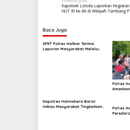
P
Previous post
Kapolsek Loloda Laporkan Kegiatan
o
HUT RI ke-80 di Wilayah Tambang P
s
t
Baca Juga
n
a
SPKT Polres Halbar Terima
v
Laporan Masyarakat Melalui
Layanan 110, Wujud Pelayanan
i
Presisi 24 Jam
g
a
t
Polres H
i
Amankan 
Tiga Desa
o
Dilakuka
Kapolres Halmahera Barat
n
Imbau Masyarakat Tingkatkan
Polres H
Kewaspadaan Cegah Kebakaran
Peredara
Cap Tiku
Perkebun