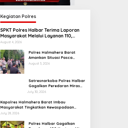
Kegiatan Polres
SPKT Polres Halbar Terima Laporan
Masyarakat Melalui Layanan 110,
Wujud Pelayanan Presisi 24 Jam
August 4, 2026
Polres Halmahera Barat
Amankan Situasi Pasca
Tarkam Di Tiga Desa, Mediasi
August 3, 2026
Terus Dilakukan
Satresnarkoba Polres Halbar
Gagalkan Peredaran Miras
Cap Tikus, Sita Ratusan
July 30, 2026
Kantong Barang Bukti
Kapolres Halmahera Barat Imbau
Masyarakat Tingkatkan Kewaspadaan
Cegah Kebakaran
July 28, 2026
Polres Halbar Gagalkan