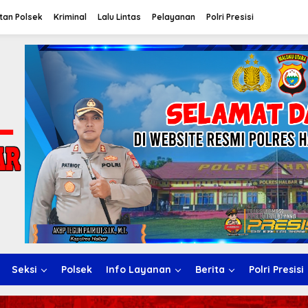
tan Polsek
Kriminal
Lalu Lintas
Pelayanan
Polri Presisi
Seksi
Polsek
Info Layanan
Berita
Polri Presisi