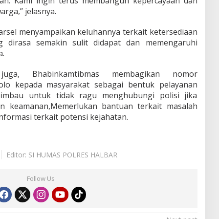
lan. Kami ingin terus membangun kepercayaan dan
arga,”
jelasnya.
rsel
menyampaikan keluhannya terkait
ketersediaan
g dirasa semakin sulit didapat dan memengaruhi
a.
juga, Bhabinkamtibmas
membagikan nomor
olo
kepada masyarakat sebagai bentuk pelayanan
iimbau untuk tidak ragu menghubungi polisi jika
n keamanan,Memerlukan bantuan terkait masalah
formasi terkait potensi kejahatan.
Editor: SI HUMAS POLRES HALBAR
Follow Us