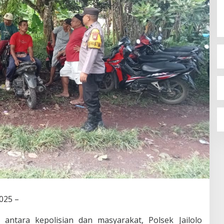
2025
–
ntara kepolisian dan masyarakat, Polsek Jailolo