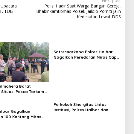
Next post
 Upacara
Polisi Hadir Saat Warga Bangun Gereja,
T. TUB
Bhabinkamtibmas Polsek Jailolo Porniti Jalin
Kedekatan Lewat DDS
Satresnarkoba Polres Halbar
Gagalkan Peredaran Miras Cap
Tikus, Sita Ratusan Kantong
Barang Bukti
almahera Barat
Situasi Pasca Tarkam Di
, Mediasi Terus
n
Perkokoh Sinergitas Lintas
Institusi, Polres Halbar dan
albar Gagalkan
Kejari Komitmen Tegakkan Hukum
n 100 Kantong Miras
Profesional demi Sukseskan Asta
s, Diamankan dari
Cita
an Desa Tosoa