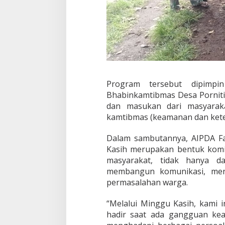
r
n
i
t
i
Program tersebut dipimp
Bhabinkamtibmas Desa Porniti
dan masukan dari masyaraka
kamtibmas (keamanan dan kete
Dalam sambutannya, AIPDA F
Kasih merupakan bentuk komit
masyarakat, tidak hanya d
membangun komunikasi, mend
permasalahan warga.
“Melalui Minggu Kasih, kami 
hadir saat ada gangguan kea