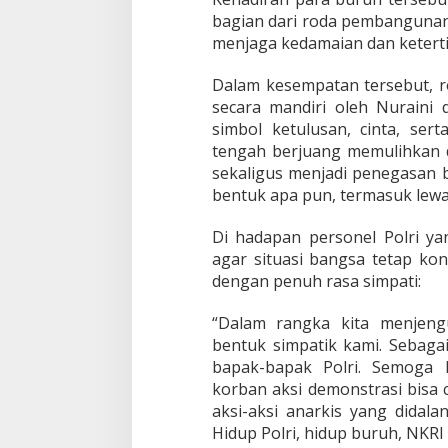
P
bagian dari roda pembangunan 
o
menjaga kedamaian dan ketert
l
r
i
Dalam kesempatan tersebut,
K
secara mandiri oleh Nuraini
r
simbol ketulusan, cinta, se
a
tengah berjuang memulihkan di
m
a
sekaligus menjadi penegasan
t
bentuk apa pun, termasuk lewa
J
a
Di hadapan personel Polri y
t
agar situasi bangsa tetap ko
i
dengan penuh rasa simpati:
“Dalam rangka kita menjeng
bentuk simpatik kami. Sebaga
bapak-bapak Polri. Semoga 
korban aksi demonstrasi bisa c
aksi-aksi anarkis yang didala
Hidup Polri, hidup buruh, NKRI h