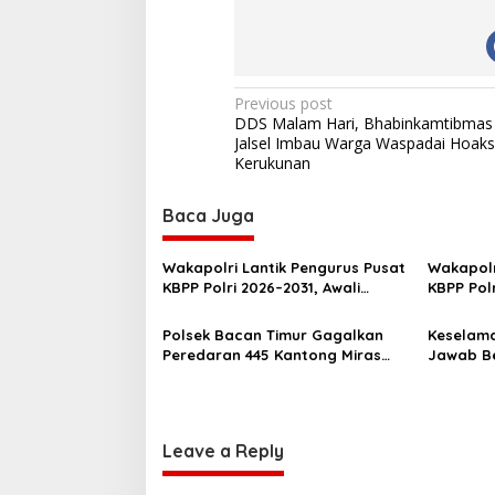
P
Previous post
DDS Malam Hari, Bhabinkamtibmas
o
Jalsel Imbau Warga Waspadai Hoaks
s
Kerukunan
t
Baca Juga
n
a
Wakapolri Lantik Pengurus Pusat
Wakapolr
v
KBPP Polri 2026–2031, Awali
KBPP Pol
Konsolidasi Organisasi Nasional
SDM Ungg
i
Polsek Bacan Timur Gagalkan
Keselama
g
Peredaran 445 Kantong Miras
Jawab Be
Cap Tikus Siap Edar
Gencarka
a
Kecelaka
t
i
Leave a Reply
o