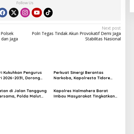
Follow Us
Next post
 Polsek
Polri Tegas Tindak Akun Provokatif Demi Jaga
 dan Jaga
Stabilitas Nasional
i Kukuhkan Pengurus
Perkuat Sinergi Berantas
ri 2026–2031, Dorong
Narkoba, Kapolresta Tidore
ul dan Berdaya Saing
Terima Kunjungan Silaturahmi
Kepala BNN Provinsi Maluku
tan di Jalan Tanggung
Kapolres Halmahera Barat
Utara
rsama, Polda Malut
Imbau Masyarakat Tingkatkan
n Edukasi Cegah
Kewaspadaan Cegah Kebakaran
an Lalu Lintas