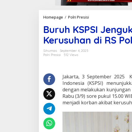
Homepage
/
Polri Presisi
B
u
Buruh KSPSI Jenguk
r
u
Kerusuhan di RS Pol
h
K
S
Sihumas
September 4, 2025
P
Polri Presisi
512 Views
S
I
J
e
Jakarta, 3 September 2025
K
n
Indonesia (KSPSI) menunjukk
g
dengan melakukan kunjungan ke
u
Rabu (3/9) sore pukul 15.00 WI
k
menjadi korban akibat kerusuha
A
n
g
g
o
t