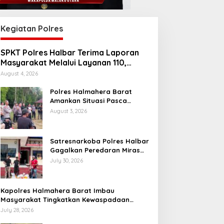
Kegiatan Polres
SPKT Polres Halbar Terima Laporan
Masyarakat Melalui Layanan 110,
Wujud Pelayanan Presisi 24 Jam
August 4, 2026
Polres Halmahera Barat
Amankan Situasi Pasca
Tarkam Di Tiga Desa, Mediasi
August 3, 2026
Terus Dilakukan
Satresnarkoba Polres Halbar
Gagalkan Peredaran Miras
Cap Tikus, Sita Ratusan
July 30, 2026
Kantong Barang Bukti
Kapolres Halmahera Barat Imbau
Masyarakat Tingkatkan Kewaspadaan
Cegah Kebakaran
July 28, 2026