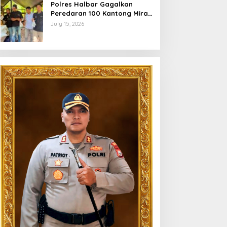
Polres Halbar Gagalkan
Peredaran 100 Kantong Miras
Cap Tikus, Diamankan dari
July 15, 2026
Perkebunan Desa Tosoa