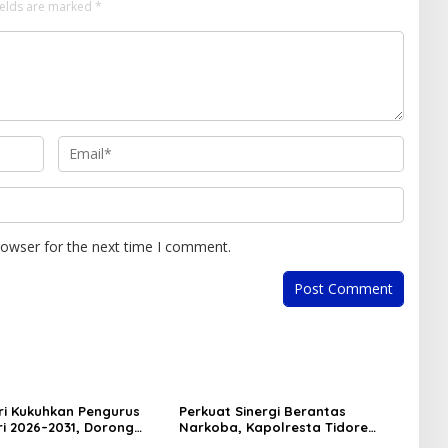
ields are marked
*
rowser for the next time I comment.
i Kukuhkan Pengurus
Perkuat Sinergi Berantas
ri 2026–2031, Dorong
Narkoba, Kapolresta Tidore
ul dan Berdaya Saing
Terima Kunjungan Silaturahmi