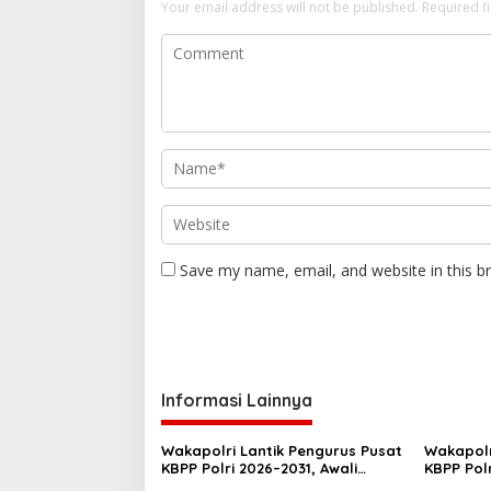
Your email address will not be published.
n
Required f
Save my name, email, and website in this b
Informasi Lainnya
Wakapolri Lantik Pengurus Pusat
Wakapolr
KBPP Polri 2026–2031, Awali
KBPP Pol
Konsolidasi Organisasi Nasional
SDM Ungg