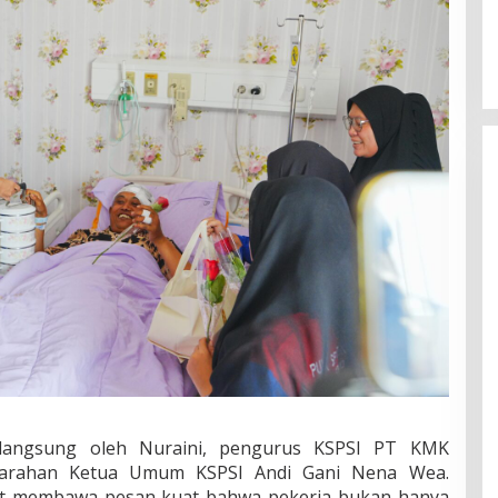
langsung oleh Nuraini, pengurus KSPSI PT KMK
 arahan Ketua Umum KSPSI Andi Gani Nena Wea.
ut membawa pesan kuat bahwa pekerja bukan hanya