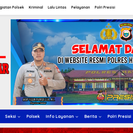
giatan Polsek
Kriminal
Lalu Lintas
Pelayanan
Polri Presisi
Seksi
Polsek
Info Layanan
Berita
Polri Presisi