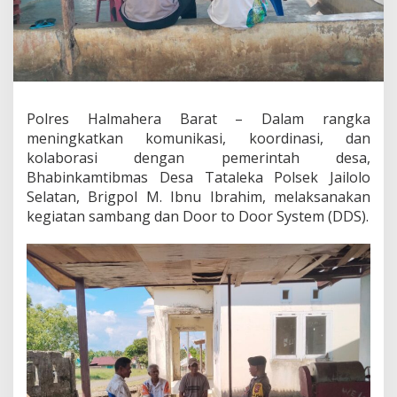
P
e
r
k
u
a
t
Polres Halmahera Barat – Dalam rangka
K
e
meningkatkan komunikasi, koordinasi, dan
m
kolaborasi dengan pemerintah desa,
i
Bhabinkamtibmas Desa Tataleka Polsek Jailolo
t
Selatan, Brigpol M. Ibnu Ibrahim, melaksanakan
r
a
kegiatan sambang dan Door to Door System (DDS).
a
n
D
e
s
a
d
a
n
S
o