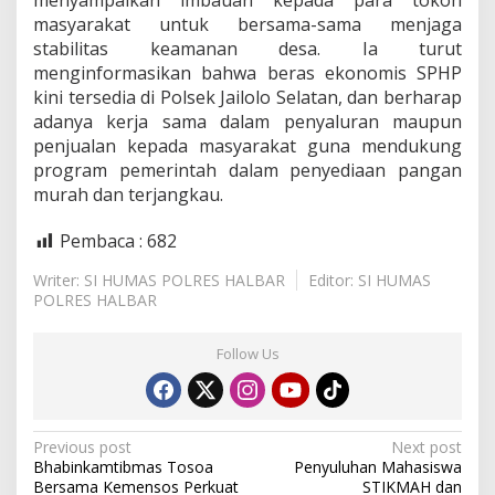
menyampaikan imbauan kepada para tokoh
a
masyarakat untuk bersama-sama menjaga
h
stabilitas keamanan desa. Ia turut
d
menginformasikan bahwa beras ekonomis SPHP
i
J
kini tersedia di Polsek Jailolo Selatan, dan berharap
a
adanya kerja sama dalam penyaluran maupun
i
penjualan kepada masyarakat guna mendukung
l
program pemerintah dalam penyediaan pangan
o
l
murah dan terjangkau.
o
S
Pembaca :
682
e
l
Writer: SI HUMAS POLRES HALBAR
Editor: SI HUMAS
a
POLRES HALBAR
t
a
n
Follow Us
P
Previous post
Next post
Bhabinkamtibmas Tosoa
Penyuluhan Mahasiswa
o
Bersama Kemensos Perkuat
STIKMAH dan