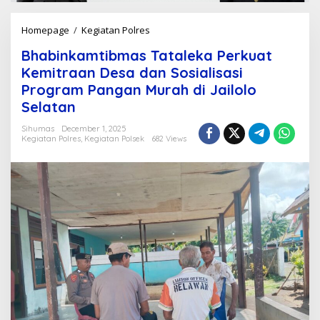
Homepage
/
Kegiatan Polres
B
h
Bhabinkamtibmas Tataleka Perkuat
a
b
Kemitraan Desa dan Sosialisasi
i
Program Pangan Murah di Jailolo
n
Selatan
k
a
Sihumas
December 1, 2025
m
Kegiatan Polres
,
Kegiatan Polsek
682 Views
t
i
b
m
a
s
T
a
t
a
l
e
k
a