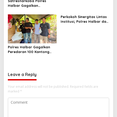
Satresnarkoba Polres
Halbar Gagalkan
Peredaran Miras Cap Tikus,
Sita Ratusan Kantong
Perkokoh Sinergitas Lintas
Barang Bukti
Institusi, Polres Halbar dan
Kejari Komitmen Tegakkan
Hukum Profesional demi
Sukseskan Asta Cita
Polres Halbar Gagalkan
Peredaran 100 Kantong
Miras Cap Tikus, Diamankan
dari Perkebunan Desa
Tosoa
Leave a Reply
Your email address will not be published.
Required fields are
marked
*