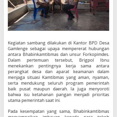
s
i
a
l
i
s
a
s
i
Kegiatan sambang dilakukan di Kantor BPD Desa
P
Gamlenge sebagai upaya mempererat hubungan
r
antara Bhabinkamtibmas dan unsur Forkopimdes.
o
g
Dalam pertemuan tersebut, Brigpol Ibnu
r
menekankan pentingnya kerja sama antara
a
perangkat desa dan aparat keamanan dalam
m
menjaga situasi Kamtibmas yang aman, nyaman,
P
a
serta mendukung seluruh program pemerintah
n
baik pusat maupun daerah. Ia juga menyoroti
g
bahwa isu ketahanan pangan menjadi prioritas
a
utama pemerintah saat ini.
n
M
u
Pada kesempatan yang sama, Bhabinkamtibmas
r