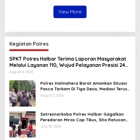
Tosoa
View More
Kegiatan Polres
SPKT Polres Halbar Terima Laporan Masyarakat
Melalui Layanan 110, Wujud Pelayanan Presisi 24
Jam
August 4, 2026
Polres Halmahera Barat Amankan Situasi
Pasca Tarkam Di Tiga Desa, Mediasi Terus
Dilakukan
August 3, 2026
Satresnarkoba Polres Halbar Gagalkan
Peredaran Miras Cap Tikus, Sita Ratusan
Kantong Barang Bukti
July 30, 2026