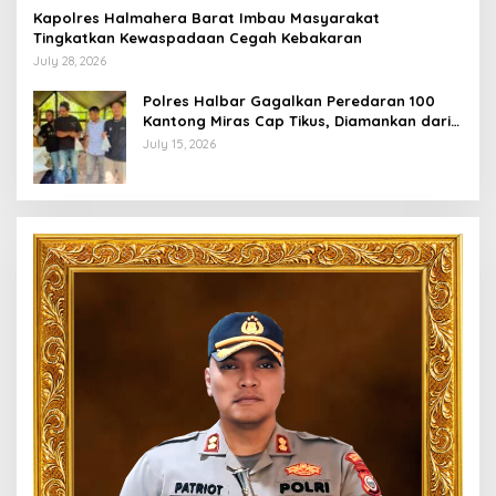
Kapolres Halmahera Barat Imbau Masyarakat
Tingkatkan Kewaspadaan Cegah Kebakaran
July 28, 2026
Polres Halbar Gagalkan Peredaran 100
Kantong Miras Cap Tikus, Diamankan dari
Perkebunan Desa Tosoa
July 15, 2026