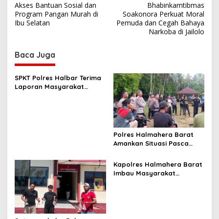
s
Akses Bantuan Sosial dan
Bhabinkamtibmas
Program Pangan Murah di
Soakonora Perkuat Moral
t
Ibu Selatan
Pemuda dan Cegah Bahaya
Narkoba di Jailolo
n
a
Baca Juga
v
i
SPKT Polres Halbar Terima
g
Laporan Masyarakat
Melalui Layanan 110, Wujud
a
Pelayanan Presisi 24 Jam
t
i
Polres Halmahera Barat
o
Amankan Situasi Pasca
Tarkam Di Tiga Desa,
n
Mediasi Terus Dilakukan
Kapolres Halmahera Barat
Imbau Masyarakat
Tingkatkan Kewaspadaan
Cegah Kebakaran