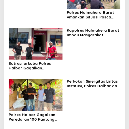
Polres Halmahera Barat
Amankan Situasi Pasca
Tarkam Di Tiga Desa,
Mediasi Terus Dilakukan
Kapolres Halmahera Barat
Imbau Masyarakat
Tingkatkan Kewaspadaan
Cegah Kebakaran
Satresnarkoba Polres
Halbar Gagalkan
Peredaran Miras Cap Tikus,
Sita Ratusan Kantong
Perkokoh Sinergitas Lintas
Barang Bukti
Institusi, Polres Halbar dan
Kejari Komitmen Tegakkan
Hukum Profesional demi
Sukseskan Asta Cita
Polres Halbar Gagalkan
Peredaran 100 Kantong
Miras Cap Tikus, Diamankan
dari Perkebunan Desa