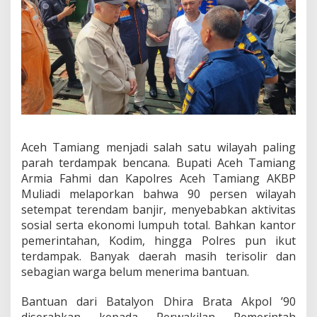
n
t
u
k
K
o
r
b
a
n
B
Aceh Tamiang menjadi salah satu wilayah paling
a
n
parah terdampak bencana. Bupati Aceh Tamiang
j
Armia Fahmi dan Kapolres Aceh Tamiang AKBP
i
Muliadi melaporkan bahwa 90 persen wilayah
r
setempat terendam banjir, menyebabkan aktivitas
B
a
sosial serta ekonomi lumpuh total. Bahkan kantor
n
pemerintahan, Kodim, hingga Polres pun ikut
d
terdampak. Banyak daerah masih terisolir dan
a
sebagian warga belum menerima bantuan.
n
g
d
Bantuan dari Batalyon Dhira Brata Akpol ’90
a