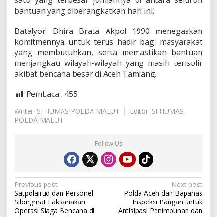
satu yang terbesar jumlahnya di antara seluruh
bantuan yang diberangkatkan hari ini.
Batalyon Dhira Brata Akpol 1990 menegaskan
komitmennya untuk terus hadir bagi masyarakat
yang membutuhkan, serta memastikan bantuan
menjangkau wilayah-wilayah yang masih terisolir
akibat bencana besar di Aceh Tamiang.
Pembaca :
455
Writer: SI HUMAS POLDA MALUT
Editor: SI HUMAS
POLDA MALUT
Follow Us
P
Previous post
Next post
Satpolairud dan Personel
Polda Aceh dan Bapanas
o
Silongmat Laksanakan
Inspeksi Pangan untuk
s
Operasi Siaga Bencana di
Antisipasi Penimbunan dan