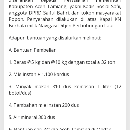
diserahkan kepada Perwakilan Pemerintah
n
Kabupaten Aceh Tamiang, yakni Kadis Sosial Safii,
L
anggota DPRD Saiful Bahri, dan tokoh masyarakat
o
Popon. Penyerahan dilakukan di atas Kapal KN
n
g
Berhala milik Navigasi Ditjen Perhubungan Laut.
s
o
Adapun bantuan yang disalurkan meliputi:
r
d
A. Bantuan Pembelian
i
A
c
1. Beras @5 kg dan @10 kg dengan total ± 32 ton
e
h
2. Mie instan ± 1.100 kardus
T
a
3. Minyak makan 310 dus kemasan 1 liter (12
m
i
botol/dus)
a
n
4. Tambahan mie instan 200 dus
g
5. Air mineral 300 dus
B. Bantuan dari Warga Aceh Tamiang di Medan