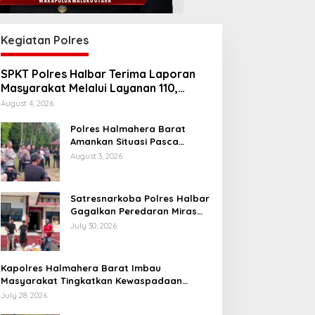
Kegiatan Polres
SPKT Polres Halbar Terima Laporan
Masyarakat Melalui Layanan 110,
Wujud Pelayanan Presisi 24 Jam
August 4, 2026
Polres Halmahera Barat
Amankan Situasi Pasca
Tarkam Di Tiga Desa, Mediasi
August 3, 2026
Terus Dilakukan
Satresnarkoba Polres Halbar
Gagalkan Peredaran Miras
Cap Tikus, Sita Ratusan
July 30, 2026
Kantong Barang Bukti
Kapolres Halmahera Barat Imbau
Masyarakat Tingkatkan Kewaspadaan
Cegah Kebakaran
July 28, 2026