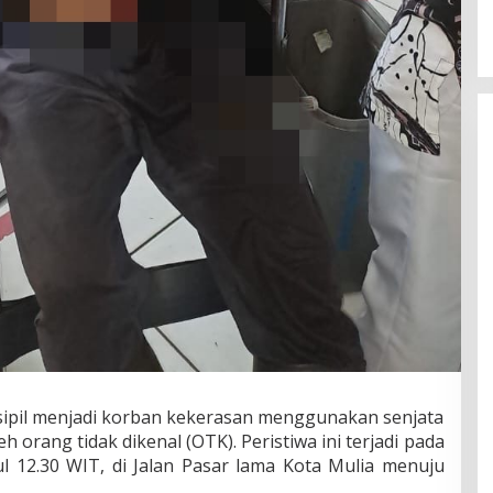
sipil menjadi korban kekerasan menggunakan senjata
h orang tidak dikenal (OTK). Peristiwa ini terjadi pada
ul 12.30 WIT, di Jalan Pasar lama Kota Mulia menuju