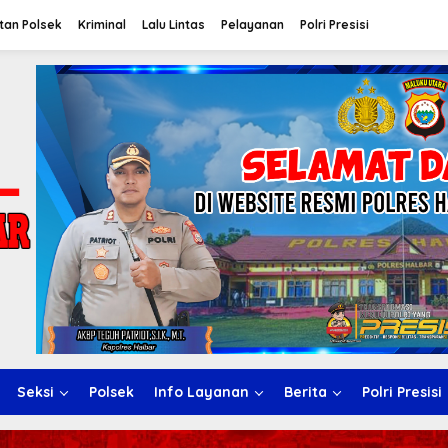
tan Polsek
Kriminal
Lalu Lintas
Pelayanan
Polri Presisi
Seksi
Polsek
Info Layanan
Berita
Polri Presisi