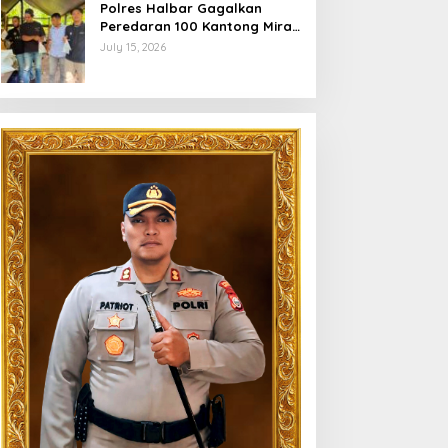
Polres Halbar Gagalkan
Peredaran 100 Kantong Miras
Cap Tikus, Diamankan dari
July 15, 2026
Perkebunan Desa Tosoa