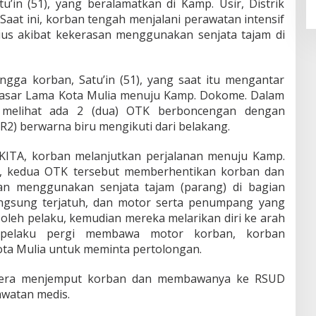
’in (51), yang beralamatkan di Kamp. Usir, Distrik
Saat ini, korban tengah menjalani perawatan intensif
rius akibat kekerasan menggunakan senjata tajam di
angga korban, Satu’in (51), yang saat itu mengantar
asar Lama Kota Mulia menuju Kamp. Dokome. Dalam
an melihat ada 2 (dua) OTK berboncengan dengan
) berwarna biru mengikuti dari belakang.
NIKITA, korban melanjutkan perjalanan menuju Kamp.
n, kedua OTK tersebut memberhentikan korban dan
an menggunakan senjata tajam (parang) di bagian
angsung terjatuh, dan motor serta penumpang yang
oleh pelaku, kemudian mereka melarikan diri ke arah
 pelaku pergi membawa motor korban, korban
ota Mulia untuk meminta pertolongan.
gera menjemput korban dan membawanya ke RSUD
watan medis.